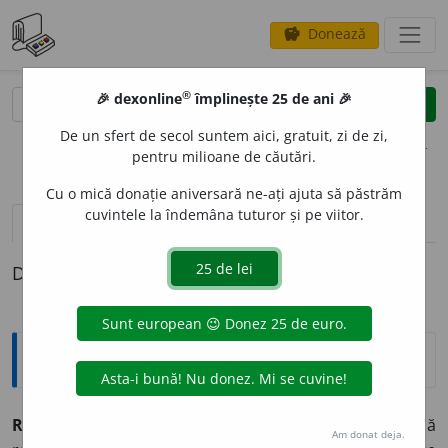
Donează
savings
®
®
🎉 dexonline
împlinește 25 de ani 🎉
caută
clear
search
De un sfert de secol suntem aici, gratuit, zi de zi,
opțiuni
pentru milioane de căutări.
Cu o mică donație aniversară ne-ați ajuta să păstrăm
cuvintele la îndemâna tuturor și pe viitor.
pronunție
(50)
volume_up
definiții (1)
Definiția cu ID-ul 487367:
Explicative DEX
REPREZENT
A
NT, -Ă
s. m.
f.
persoană delegată să
Am donat deja.