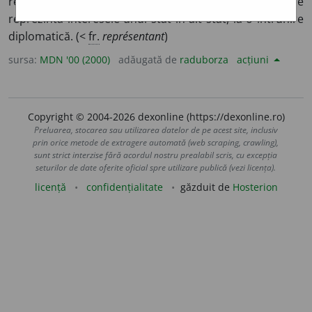
reprezinte pe cineva sau ceva. ◊ persoană care
reprezintă interesele unui stat în alt stat, la o întrunire
diplomatică. (<
fr.
représentant
)
sursa:
MDN '00 (2000)
adăugată de
raduborza
acțiuni
Copyright © 2004-2026 dexonline (https://dexonline.ro)
Preluarea, stocarea sau utilizarea datelor de pe acest site, inclusiv
prin orice metode de extragere automată (web scraping, crawling),
sunt strict interzise fără acordul nostru prealabil scris, cu excepția
seturilor de date oferite oficial spre utilizare publică (vezi licența).
licență
confidențialitate
găzduit de
Hosterion