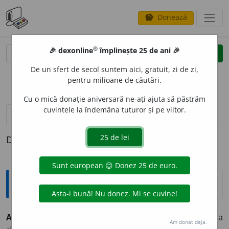
Donează
savings
®
®
🎉 dexonline
împlinește 25 de ani 🎉
caută
clear
search
De un sfert de secol suntem aici, gratuit, zi de zi,
opțiuni
pentru milioane de căutări.
Cu o mică donație aniversară ne-ați ajuta să păstrăm
cuvintele la îndemâna tuturor și pe viitor.
pronunție
(50)
volume_up
definiții (1)
Definiția cu ID-ul 351342:
Explicative DEX
A REPLIC
A
r
e
plic
tranz.
A răspunde printr-o replică; a
Am donat deja.