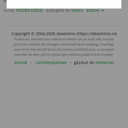
riposta; a reacționa. /<fr.
répliquer
sursa:
NODEX (2002)
adăugată de
siveco
acțiuni
Copyright © 2004-2026 dexonline (https://dexonline.ro)
Preluarea, stocarea sau utilizarea datelor de pe acest site, inclusiv
prin orice metode de extragere automată (web scraping, crawling),
sunt strict interzise fără acordul nostru prealabil scris, cu excepția
seturilor de date oferite oficial spre utilizare publică (vezi licența).
licență
confidențialitate
găzduit de
Hosterion