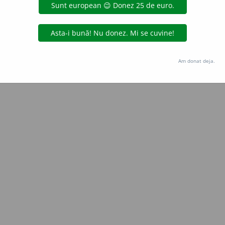
Copyright © 2004-2026 dexonline (https://dexonline.ro)
area datelor de pe acest site, inclusiv prin orice metode de extragere automată (web s
dul nostru prealabil scris, cu excepția seturilor de date oferite oficial spre utilizare pub
Am donat deja.
licență
confidențialitate
găzduit de
Hosterion