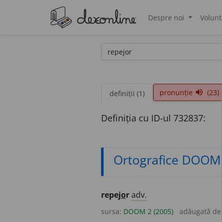
Despre noi
Volunt
®
pronunție
(23)
volume_up
definiții (1)
Definiția cu ID-ul 732837:
Ortografice DOOM
repej
o
r
adv.
sursa:
DOOM 2 (2005)
adăugată d