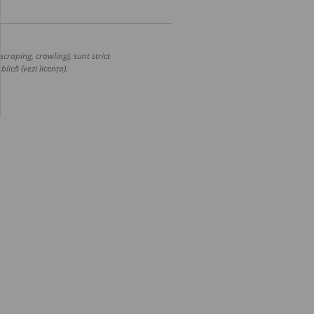
craping, crawling), sunt strict
lică (vezi licența).