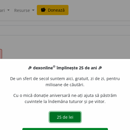
Donează
savings
ari
Resurse
®
🎉 dexonline
împlinește 25 de ani 🎉
De un sfert de secol suntem aici, gratuit, zi de zi, pentru
milioane de căutări.
Cu o mică donație aniversară ne-ați ajuta să păstrăm
cuvintele la îndemâna tuturor și pe viitor.
e
raduborza
acțiuni