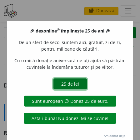
Donează
savings
®
®
🎉 dexonline
împlinește 25 de ani 🎉
caută
clear
search
De un sfert de secol suntem aici, gratuit, zi de zi,
opțiuni
pentru milioane de căutări.
Cu o mică donație aniversară ne-ați ajuta să păstrăm
cuvintele la îndemâna tuturor și pe viitor.
pronunție
(50)
volume_up
definiții (1)
Definiția cu ID-ul 205957:
Sinonime
REL
I
GIE
s. v.
crez.
Am donat deja.