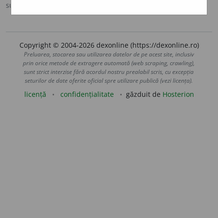
sursa:
Sinonime (2002)
adăugată de
siveco
acțiuni
Copyright © 2004-2026 dexonline (https://dexonline.ro)
Preluarea, stocarea sau utilizarea datelor de pe acest site, inclusiv
prin orice metode de extragere automată (web scraping, crawling),
sunt strict interzise fără acordul nostru prealabil scris, cu excepția
seturilor de date oferite oficial spre utilizare publică (vezi licența).
licență
confidențialitate
găzduit de
Hosterion