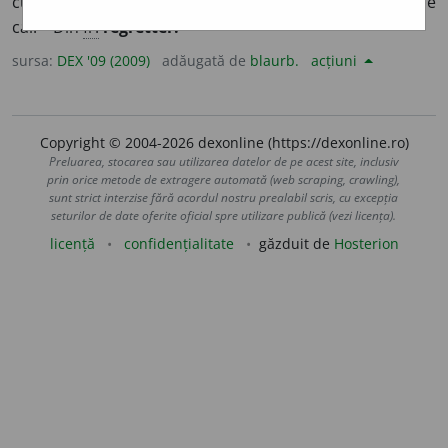
cuprins de părere de rău;
p. ext.
a avea remușcări, a se
căi. – Din
fr.
regretter.
sursa:
DEX '09 (2009)
adăugată de
blaurb.
acțiuni
Copyright © 2004-2026 dexonline (https://dexonline.ro)
Preluarea, stocarea sau utilizarea datelor de pe acest site, inclusiv
prin orice metode de extragere automată (web scraping, crawling),
sunt strict interzise fără acordul nostru prealabil scris, cu excepția
seturilor de date oferite oficial spre utilizare publică (vezi licența).
licență
confidențialitate
găzduit de
Hosterion