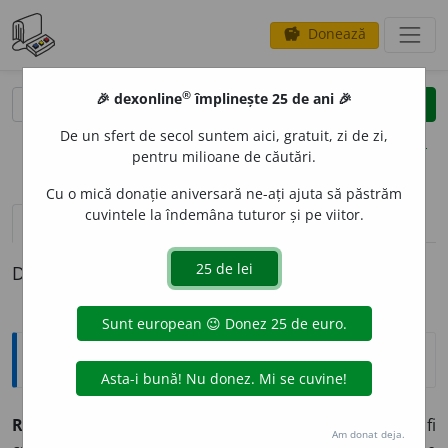
Donează
savings
®
®
🎉 dexonline
împlinește 25 de ani 🎉
caută
clear
search
De un sfert de secol suntem aici, gratuit, zi de zi,
opțiuni
pentru milioane de căutări.
Cu o mică donație aniversară ne-ați ajuta să păstrăm
cuvintele la îndemâna tuturor și pe viitor.
pronunție
(13)
volume_up
definiții (1)
Definiția cu ID-ul 855442:
Explicative DEX
REGRET
A
,
regr
e
t,
vb.
I.
Tranz.
A simți un regret, a fi
Am donat deja.