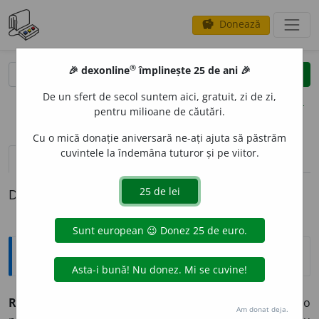
Donează
savings
®
®
🎉 dexonline
împlinește 25 de ani 🎉
caută
clear
search
De un sfert de secol suntem aici, gratuit, zi de zi,
opțiuni
pentru milioane de căutări.
Cu o mică donație aniversară ne-ați ajuta să păstrăm
cuvintele la îndemâna tuturor și pe viitor.
pronunție
(50)
volume_up
definiții (1)
Definiția cu ID-ul 1182661:
Jargon
REGIZOR
(< germ.
Regisseur
) Persoană care regizează o
Am donat deja.