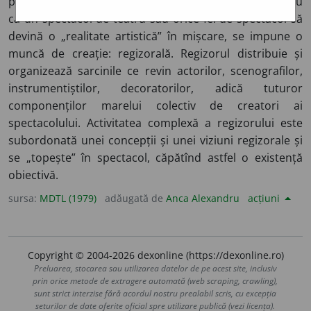
piesă de teatru, film sau orice spectacol scenic. Pentru
ca un spectacol de teatru sau orice fel de spectacol să
devină o „realitate artistică” în mișcare, se impune o
muncă de creație: regizorală. Regizorul distribuie și
organizează sarcinile ce revin actorilor, scenografilor,
instrumentiștilor, decoratorilor, adică tuturor
componenților marelui colectiv de creatori ai
spectacolului. Activitatea complexă a regizorului este
subordonată unei concepții și unei viziuni regizorale și
se „topește” în spectacol, căpătînd astfel o existență
obiectivă.
sursa:
MDTL (1979)
adăugată de
Anca Alexandru
acțiuni
Copyright © 2004-2026 dexonline (https://dexonline.ro)
Preluarea, stocarea sau utilizarea datelor de pe acest site, inclusiv
prin orice metode de extragere automată (web scraping, crawling),
sunt strict interzise fără acordul nostru prealabil scris, cu excepția
seturilor de date oferite oficial spre utilizare publică (vezi licența).