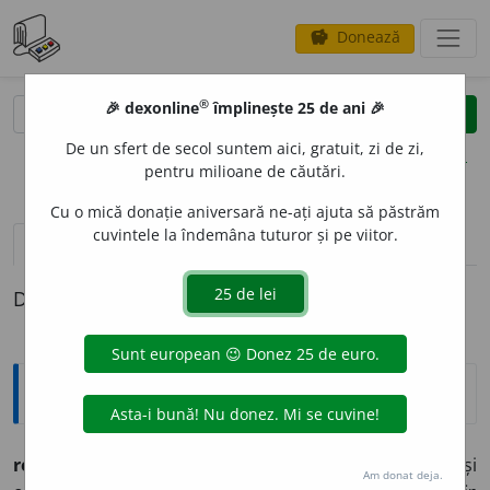
Donează
savings
®
®
🎉 dexonline
împlinește 25 de ani 🎉
caută
clear
search
De un sfert de secol suntem aici, gratuit, zi de zi,
opțiuni
pentru milioane de căutări.
Cu o mică donație aniversară ne-ați ajuta să păstrăm
cuvintele la îndemâna tuturor și pe viitor.
definiții (1)
Definiția cu ID-ul 559172:
Explicative DEX
reg
i
zor-operat
o
r
s.
m.
(
cinem.
) Regizor care este și
Am donat deja.