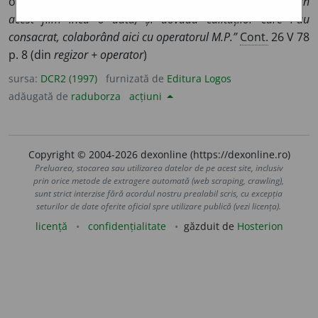
operator al filmului ◊
„
Regizorul-operator
D.T. face prin
acest film încă o dată, și dovada calităților care l-au
consacrat, colaborând aici cu operatorul M.P.”
Cont.
26 V 78
p. 8 (din
regizor + operator
)
sursa:
DCR2 (1997)
furnizată de
Editura Logos
adăugată de
raduborza
acțiuni
Copyright © 2004-2026 dexonline (https://dexonline.ro)
Preluarea, stocarea sau utilizarea datelor de pe acest site, inclusiv
prin orice metode de extragere automată (web scraping, crawling),
sunt strict interzise fără acordul nostru prealabil scris, cu excepția
seturilor de date oferite oficial spre utilizare publică (vezi licența).
licență
confidențialitate
găzduit de
Hosterion