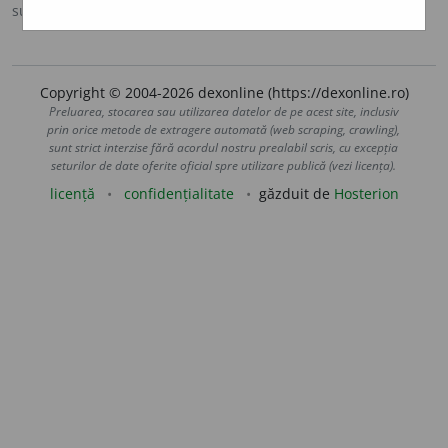
sursa:
DOOM 2 (2005)
adăugată de
raduborza
acțiuni
Copyright © 2004-2026 dexonline (https://dexonline.ro)
Preluarea, stocarea sau utilizarea datelor de pe acest site, inclusiv
prin orice metode de extragere automată (web scraping, crawling),
sunt strict interzise fără acordul nostru prealabil scris, cu excepția
seturilor de date oferite oficial spre utilizare publică (vezi licența).
licență
confidențialitate
găzduit de
Hosterion