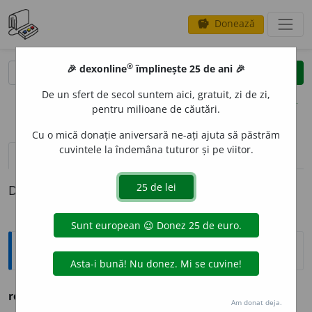
Donează
savings
®
®
🎉 dexonline
împlinește 25 de ani 🎉
caută
clear
search
De un sfert de secol suntem aici, gratuit, zi de zi,
opțiuni
pentru milioane de căutări.
Cu o mică donație aniversară ne-ați ajuta să păstrăm
cuvintele la îndemâna tuturor și pe viitor.
pronunție
(43)
volume_up
definiții (1)
Definiția cu ID-ul 732512:
Ortografice DOOM
reg
i
stru
s. n.
,
art.
reg
i
strul;
pl.
reg
i
stre
Am donat deja.