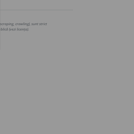
craping, crawling), sunt strict
lică (vezi licența).