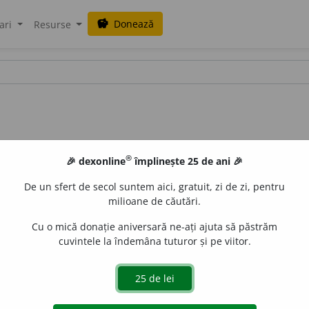
Donează
savings
ari
Resurse
®
🎉 dexonline
împlinește 25 de ani 🎉
De un sfert de secol suntem aici, gratuit, zi de zi, pentru
milioane de căutări.
Cu o mică donație aniversară ne-ați ajuta să păstrăm
cuvintele la îndemâna tuturor și pe viitor.
ar
aurb.
acțiuni