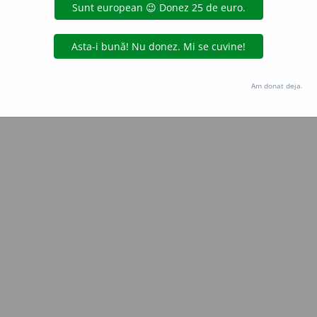
Copyright © 2004-2026 dexonline (https://dexonline.ro)
area datelor de pe acest site, inclusiv prin orice metode de extragere automată (web s
dul nostru prealabil scris, cu excepția seturilor de date oferite oficial spre utilizare pub
Am donat deja.
licență
confidențialitate
găzduit de
Hosterion