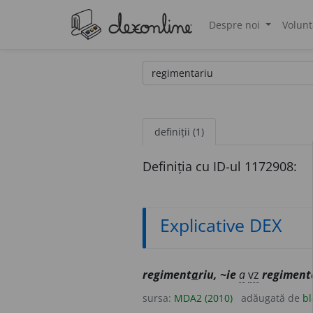
Despre noi
Volunt
®
definiții (1)
Definiția cu ID-ul 1172908:
Explicative DEX
regiment
a
riu, ~ie
a
vz
regiment
sursa:
MDA2 (2010)
adăugată de
bl