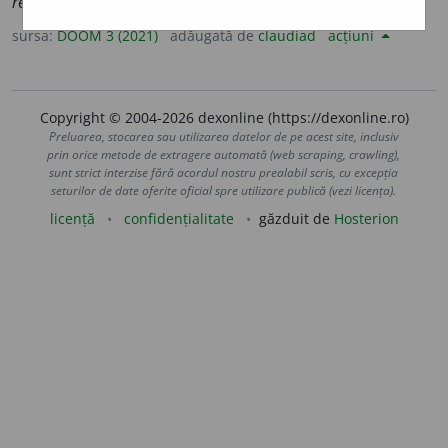
regiment
a
re
sursa:
DOOM 3 (2021)
adăugată de
claudiad
acțiuni
Copyright © 2004-2026 dexonline (https://dexonline.ro)
Preluarea, stocarea sau utilizarea datelor de pe acest site, inclusiv
prin orice metode de extragere automată (web scraping, crawling),
sunt strict interzise fără acordul nostru prealabil scris, cu excepția
seturilor de date oferite oficial spre utilizare publică (vezi licența).
licență
confidențialitate
găzduit de
Hosterion