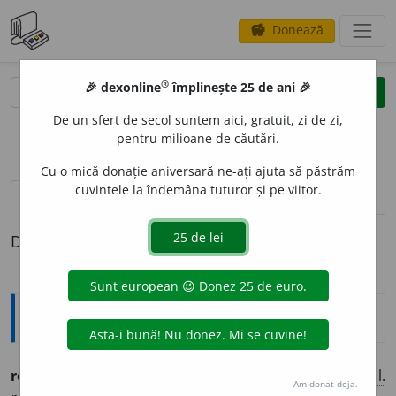
Donează
savings
®
®
🎉 dexonline
împlinește 25 de ani 🎉
caută
clear
search
De un sfert de secol suntem aici, gratuit, zi de zi,
opțiuni
pentru milioane de căutări.
Cu o mică donație aniversară ne-ați ajuta să păstrăm
cuvintele la îndemâna tuturor și pe viitor.
definiții (1)
Definiția cu ID-ul 1276772:
Ortografice DOOM
regiment
a
r
adj.
m.
,
pl.
regiment
a
ri
;
f.
regiment
a
ră
,
pl.
Am donat deja.