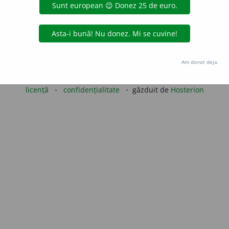
blaurb.
acțiuni
Copyright © 2004-2026 dexonline (https://dexonline.ro)
Am donat deja.
area datelor de pe acest site, inclusiv prin orice metode de extragere automată (web s
dul nostru prealabil scris, cu excepția seturilor de date oferite oficial spre utilizare pub
licență
confidențialitate
găzduit de
Hosterion