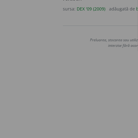
sursa:
DEX '09 (2009)
adăugată de
Preluarea, stocarea sau utiliz
interzise fără acor