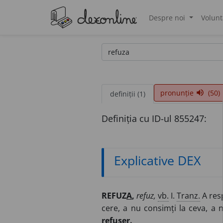
Despre noi
Volunt
®
pronunție
(50)
volume_up
definiții (1)
Definiția cu ID-ul 855247:
Explicative DEX
REFUZ
A
,
refuz,
vb.
I.
Tranz.
A resp
cere, a nu consimți la ceva, a n
refuser.