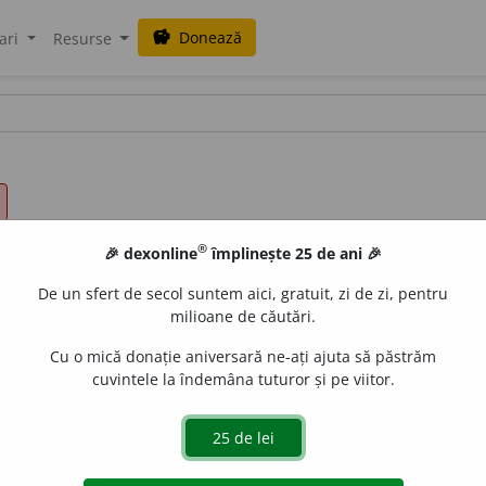
Donează
savings
ari
Resurse
®
🎉 dexonline
împlinește 25 de ani 🎉
De un sfert de secol suntem aici, gratuit, zi de zi, pentru
milioane de căutări.
Cu o mică donație aniversară ne-ați ajuta să păstrăm
cuvintele la îndemâna tuturor și pe viitor.
inge (ceva sau pe cineva), a nu accepta, a nu primi ceva ce ți
u voi să faci ceva. ♦ (Construit cu dativul) A se priva de 