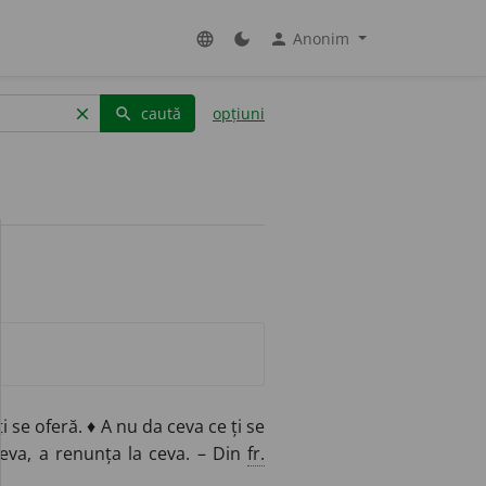
Anonim
language
dark_mode
person
caută
opțiuni
clear
search
 se oferă. ♦ A nu da ceva ce ți se
ceva, a renunța la ceva. – Din
fr.