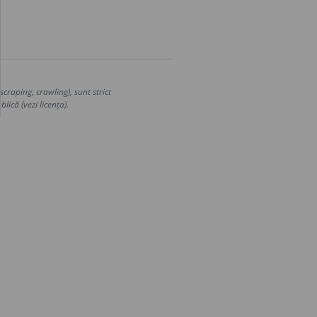
craping, crawling), sunt strict
lică (vezi licența).