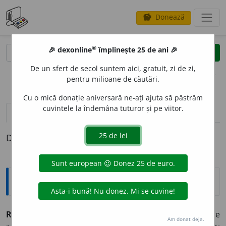
Donează
savings
®
®
🎉 dexonline
împlinește 25 de ani 🎉
caută
clear
search
De un sfert de secol suntem aici, gratuit, zi de zi,
opțiuni
pentru milioane de căutări.
Cu o mică donație aniversară ne-ați ajuta să păstrăm
cuvintele la îndemâna tuturor și pe viitor.
pronunție
(2)
volume_up
definiții (1)
Definiția cu ID-ul 351078:
Explicative DEX
REFRACT
A
R ~ă (~i, ~e
) 1)
(despre unele materiale)
Care
Am donat deja.