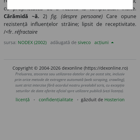
rezistă la temperaturi înalte fără a-și schimba structura;
cu proprietatea de a rezista la temperaturi înalte.
Cărămidă ~ă.
2)
fig. (despre persoane)
Care opune
rezistență influențelor străine; lipsit de receptivitate.
/<fr.
réfractaire
sursa:
NODEX (2002)
adăugată de
siveco
acțiuni
Copyright © 2004-2026 dexonline (https://dexonline.ro)
Preluarea, stocarea sau utilizarea datelor de pe acest site, inclusiv
prin orice metode de extragere automată (web scraping, crawling),
sunt strict interzise fără acordul nostru prealabil scris, cu excepția
seturilor de date oferite oficial spre utilizare publică (vezi licența).
licență
confidențialitate
găzduit de
Hosterion