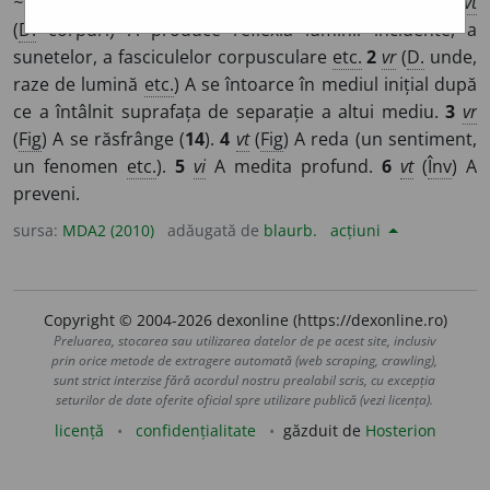
~t
e
z
/
E:
fr
refléter,
la
t
reflectere,
ger
reflektieren
]
1
vt
(
D.
corpuri) A produce reflexia luminii incidente, a
sunetelor, a fasciculelor corpusculare
etc.
2
vr
(
D.
unde,
raze de lumină
etc.
) A se întoarce în mediul inițial după
ce a întâlnit suprafața de separație a altui mediu.
3
vr
(
Fig
) A se răsfrânge (
14
).
4
vt
(
Fig
) A reda (un sentiment,
un fenomen
etc.
).
5
vi
A medita profund.
6
vt
(
Înv
) A
preveni.
sursa:
MDA2 (2010)
adăugată de
blaurb.
acțiuni
Copyright © 2004-2026 dexonline (https://dexonline.ro)
Preluarea, stocarea sau utilizarea datelor de pe acest site, inclusiv
prin orice metode de extragere automată (web scraping, crawling),
sunt strict interzise fără acordul nostru prealabil scris, cu excepția
seturilor de date oferite oficial spre utilizare publică (vezi licența).
licență
confidențialitate
găzduit de
Hosterion