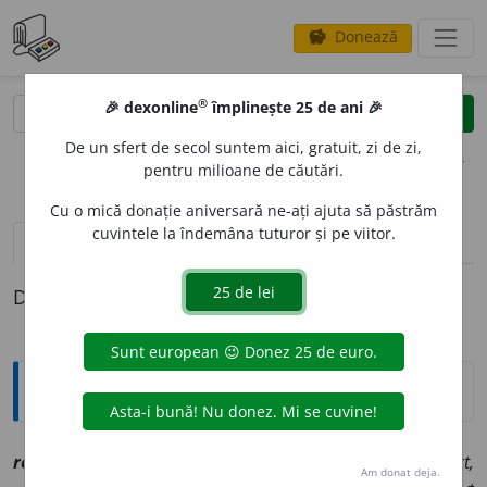
Donează
savings
®
®
🎉 dexonline
împlinește 25 de ani 🎉
caută
clear
search
De un sfert de secol suntem aici, gratuit, zi de zi,
opțiuni
pentru milioane de căutări.
Cu o mică donație aniversară ne-ați ajuta să păstrăm
cuvintele la îndemâna tuturor și pe viitor.
pronunție
(36)
volume_up
definiții (1)
Definiția cu ID-ul 1172322:
Explicative DEX
reflect
a
[
At:
HELIADE, O. I, 206 /
V:
(
îvr
)
~et
a
/
Pzi:
refl
e
ct,
Am donat deja.