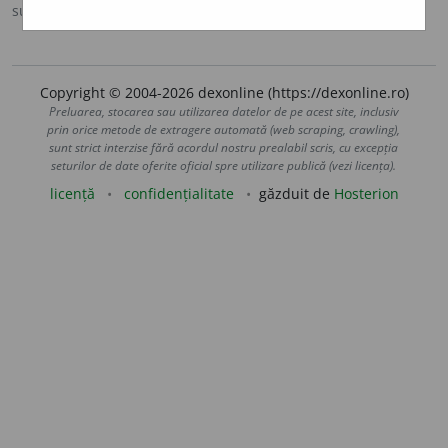
sursa:
MDA2 (2010)
adăugată de
blaurb.
acțiuni
Copyright © 2004-2026 dexonline (https://dexonline.ro)
Preluarea, stocarea sau utilizarea datelor de pe acest site, inclusiv
prin orice metode de extragere automată (web scraping, crawling),
sunt strict interzise fără acordul nostru prealabil scris, cu excepția
seturilor de date oferite oficial spre utilizare publică (vezi licența).
licență
confidențialitate
găzduit de
Hosterion