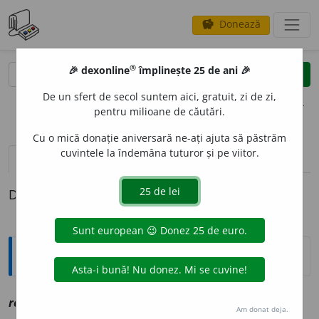
Donează
savings
®
®
🎉 dexonline
împlinește 25 de ani 🎉
caută
clear
search
De un sfert de secol suntem aici, gratuit, zi de zi,
opțiuni
pentru milioane de căutări.
Cu o mică donație aniversară ne-ați ajuta să păstrăm
cuvintele la îndemâna tuturor și pe viitor.
pronunție
(9)
volume_up
definiții (1)
Definiția cu ID-ul 1172203:
Explicative DEX
2
re
e
l, ~ă
a
vz
real
Am donat deja.