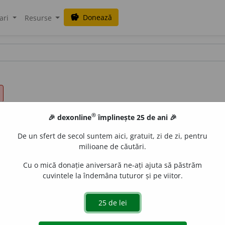
Donează
savings
ari
Resurse
®
🎉 dexonline
împlinește 25 de ani 🎉
De un sfert de secol suntem aici, gratuit, zi de zi, pentru
milioane de căutări.
Cu o mică donație aniversară ne-ați ajuta să păstrăm
cuvintele la îndemâna tuturor și pe viitor.
 din nou cuiva un lucru, o situație etc.; a restitui.
2.
Fig.
A 
mijloace artistice; a reproduce. –
Pref.
re-
+
da
(după
fr.
redon