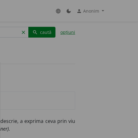
Anonim
language
dark_mode
person
caută
opțiuni
clear
search
descrie, a exprima ceva prin viu
ner).