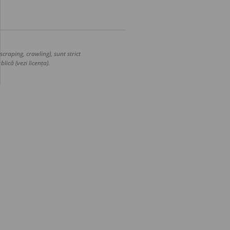
craping, crawling), sunt strict
lică (vezi licența).