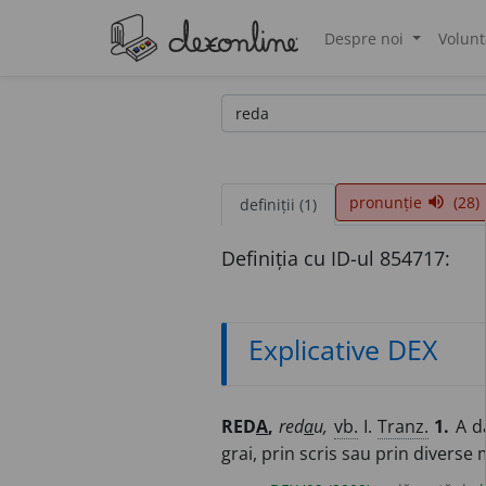
Despre noi
Volunt
®
pronunție
(28)
volume_up
definiții (1)
Definiția cu ID-ul 854717:
Explicative DEX
RED
A
,
red
a
u,
vb.
I.
Tranz.
1.
A da
grai, prin scris sau prin diverse 