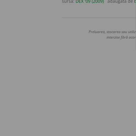
sursa:
DEX '09 (2009)
adăugată de
Preluarea, stocarea sau utiliz
interzise fără acor