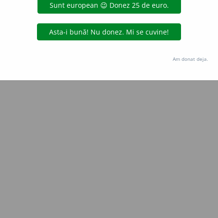
blaurb.
acțiuni
Copyright © 2004-2026 dexonline (https://dexonline.ro)
area datelor de pe acest site, inclusiv prin orice metode de extragere automată (web s
Am donat deja.
dul nostru prealabil scris, cu excepția seturilor de date oferite oficial spre utilizare pub
licență
confidențialitate
găzduit de
Hosterion