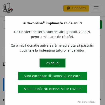
Donează
savings
®
®
🎉 dexonline
împlinește 25 de ani 🎉
caută
clear
search
De un sfert de secol suntem aici, gratuit, zi de zi,
opțiuni
pentru milioane de căutări.
Cu o mică donație aniversară ne-ați ajuta să păstrăm
cuvintele la îndemâna tuturor și pe viitor.
definiții (1)
Definiția cu ID-ul 1276427:
Ortografice DOOM
recuz
a
bil
adj.
m.
,
pl.
recuz
a
bili
;
f.
recuz
a
bilă
,
pl.
recuz
a
bile
Am donat deja.