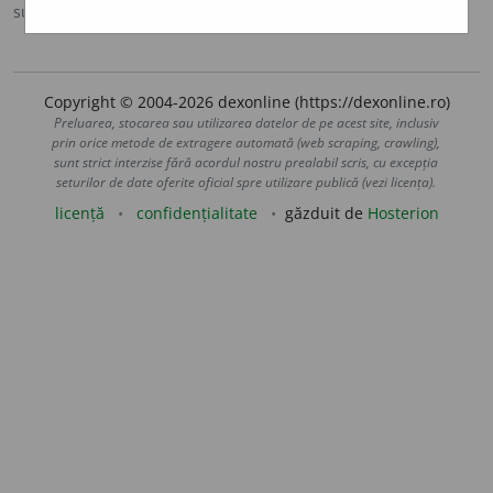
sursa:
DOOM 3 (2021)
adăugată de
claudiad
acțiuni
Copyright © 2004-2026 dexonline (https://dexonline.ro)
Preluarea, stocarea sau utilizarea datelor de pe acest site, inclusiv
prin orice metode de extragere automată (web scraping, crawling),
sunt strict interzise fără acordul nostru prealabil scris, cu excepția
seturilor de date oferite oficial spre utilizare publică (vezi licența).
licență
confidențialitate
găzduit de
Hosterion