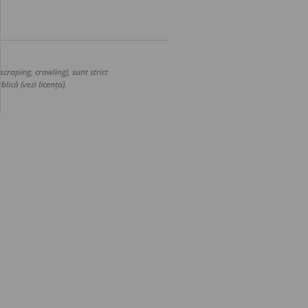
craping, crawling), sunt strict
lică (vezi licența).