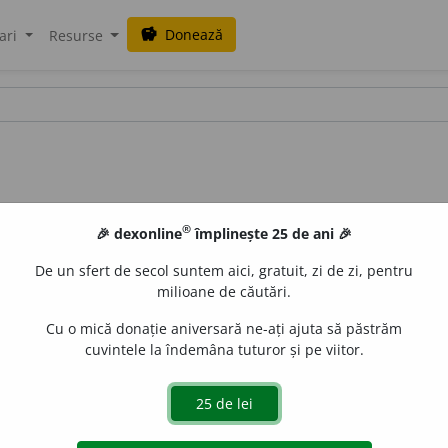
Donează
savings
ari
Resurse
®
🎉 dexonline
împlinește 25 de ani 🎉
De un sfert de secol suntem aici, gratuit, zi de zi, pentru
milioane de căutări.
Cu o mică donație aniversară ne-ați ajuta să păstrăm
cuvintele la îndemâna tuturor și pe viitor.
cări
) Care se desfășoară în linie dreaptă; în formă de linie d
. /<fr.
rectiligne