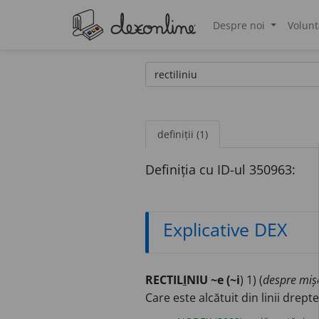
Despre noi
Volunt
®
definiții (1)
Definiția cu ID-ul 350963:
Explicative DEX
RECTIL
I
NIU ~e (~i
) 1) (
despre miș
Care este alcătuit din linii drepte