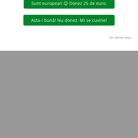
iveco
acțiuni
Copyright © 2004-2026 dexonline (https://dexonline.ro)
area datelor de pe acest site, inclusiv prin orice metode de extragere automată (web s
Am donat deja.
dul nostru prealabil scris, cu excepția seturilor de date oferite oficial spre utilizare pub
licență
confidențialitate
găzduit de
Hosterion