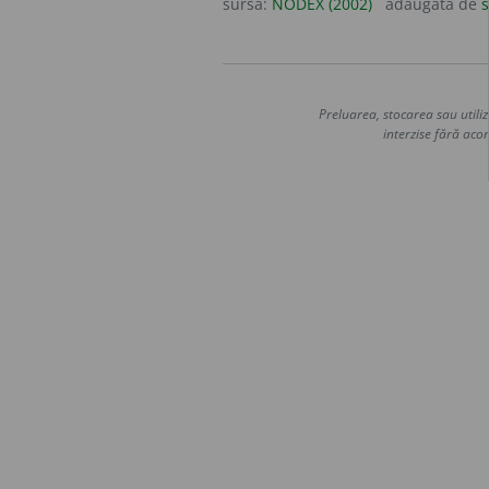
sursa:
NODEX (2002)
adăugată de
s
Preluarea, stocarea sau utiliz
interzise fără acor