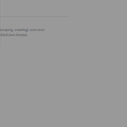
craping, crawling), sunt strict
lică (vezi licența).