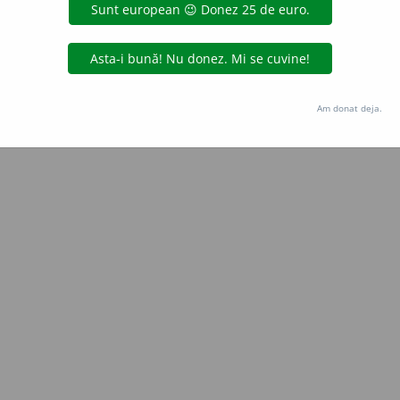
e
raduborza
acțiuni
Copyright © 2004-2026 dexonline (https://dexonline.ro)
area datelor de pe acest site, inclusiv prin orice metode de extragere automată (web s
Am donat deja.
dul nostru prealabil scris, cu excepția seturilor de date oferite oficial spre utilizare pub
licență
confidențialitate
găzduit de
Hosterion