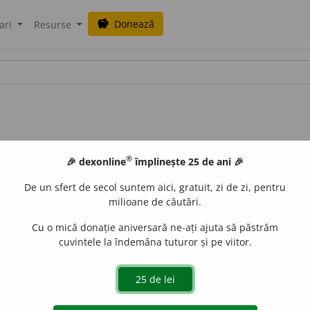
Donează
savings
ari
Resurse
®
🎉 dexonline
împlinește 25 de ani 🎉
De un sfert de secol suntem aici, gratuit, zi de zi, pentru
milioane de căutări.
Cu o mică donație aniversară ne-ați ajuta să păstrăm
cuvintele la îndemâna tuturor și pe viitor.
corecta. 2. a netezi suprafața unei piese metalice cu o piatră 
a determina lungimea unui arc de curbă. (<
fr.
rectifier,
lat.
rec