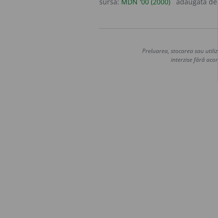
sursa:
MDN '00 (2000)
adăugată d
Preluarea, stocarea sau utiliz
interzise fără acor