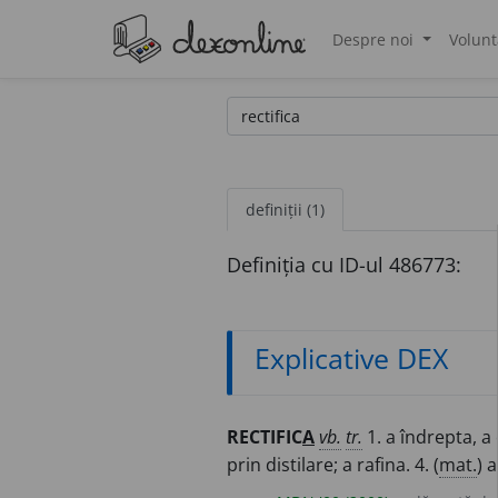
Despre noi
Volunt
®
definiții (1)
Definiția cu ID-ul 486773:
Explicative DEX
RECTIFIC
A
vb.
tr.
1. a îndrepta, a 
prin distilare; a rafina. 4. (
mat.
) 