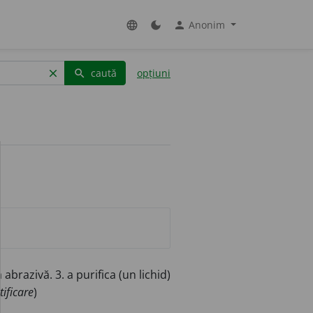
Anonim
language
dark_mode
person
caută
opțiuni
clear
search
abrazivă. 3. a purifica (un lichid)
tificare
)