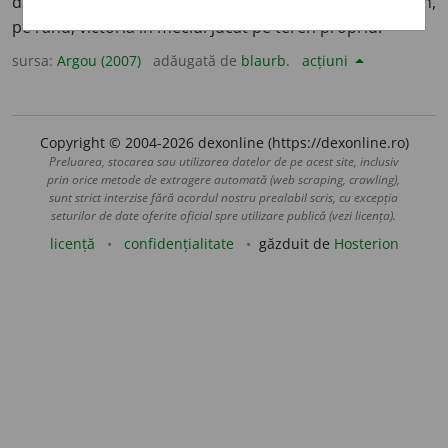
două echipe sportive înscrise într-un campionat obțin,
pe rând, victoria în meciul jucat pe teren propriu.
sursa:
Argou (2007)
adăugată de
blaurb.
acțiuni
Copyright © 2004-2026 dexonline (https://dexonline.ro)
Preluarea, stocarea sau utilizarea datelor de pe acest site, inclusiv
prin orice metode de extragere automată (web scraping, crawling),
sunt strict interzise fără acordul nostru prealabil scris, cu excepția
seturilor de date oferite oficial spre utilizare publică (vezi licența).
licență
confidențialitate
găzduit de
Hosterion