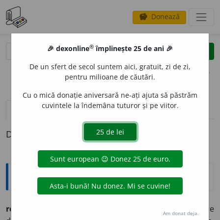
Donează
savings
®
®
🎉 dexonline
împlinește 25 de ani 🎉
caută
clear
search
De un sfert de secol suntem aici, gratuit, zi de zi,
opțiuni
pentru milioane de căutări.
Cu o mică donație aniversară ne-ați ajuta să păstrăm
cuvintele la îndemâna tuturor și pe viitor.
pronunție
(11)
volume_up
definiții (1)
Definiția cu ID-ul 538616:
Argou
reciprocitate,
reciprocități
s. f.
(
pub.
)
înțelegere prin care
Am donat deja.