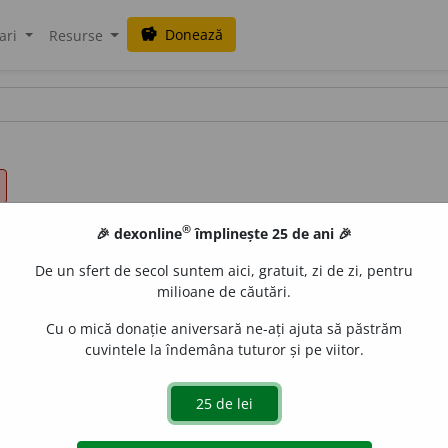
Donează
savings
ari
Resurse
®
🎉 dexonline
împlinește 25 de ani 🎉
De un sfert de secol suntem aici, gratuit, zi de zi, pentru
milioane de căutări.
Cu o mică donație aniversară ne-ați ajuta să păstrăm
cuvintele la îndemâna tuturor și pe viitor.
ter reciproc.
~ în relații.
2)
fiz.
Proprietate a razelor lu
 a acestora. /<fr.
réciprocité