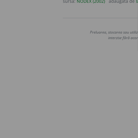
sursa:
NODEX (2002)
adăugată de
s
Preluarea, stocarea sau utiliz
interzise fără acor