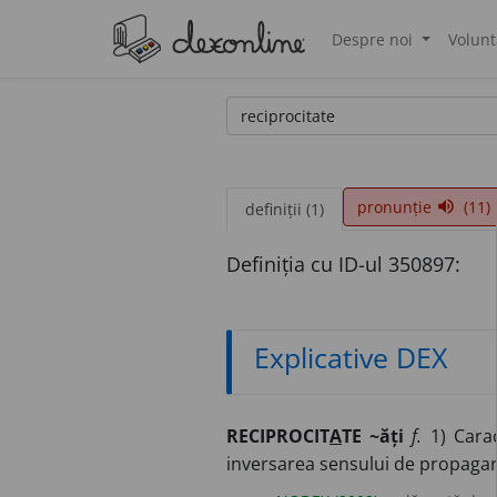
Despre noi
Volunt
®
pronunție
(11)
volume_up
definiții (1)
Definiția cu ID-ul 350897:
Explicative DEX
RECIPROCIT
A
TE ~ăți
f.
1) Carac
inversarea sensului de propagare