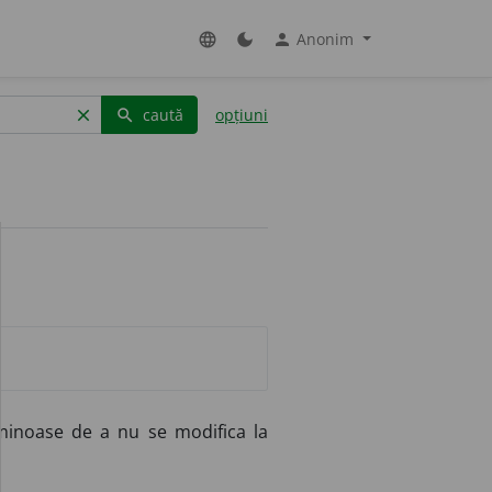
Anonim
language
dark_mode
person
caută
opțiuni
clear
search
minoase de a nu se modifica la