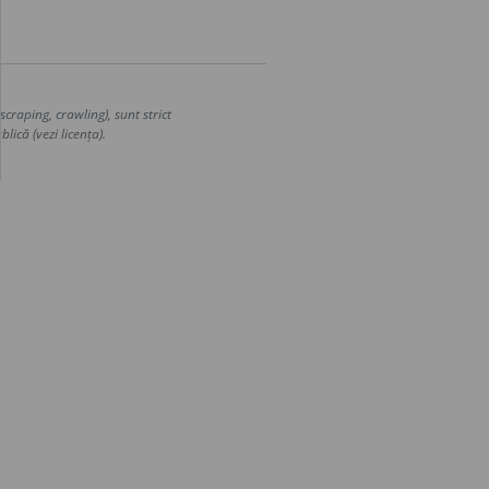
craping, crawling), sunt strict
lică (vezi licența).