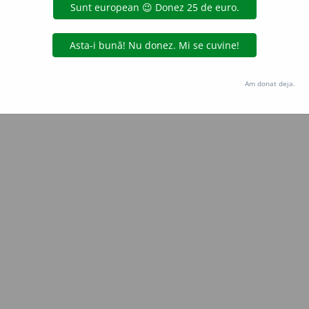
iveco
acțiuni
Copyright © 2004-2026 dexonline (https://dexonline.ro)
area datelor de pe acest site, inclusiv prin orice metode de extragere automată (web s
Am donat deja.
dul nostru prealabil scris, cu excepția seturilor de date oferite oficial spre utilizare pub
licență
confidențialitate
găzduit de
Hosterion