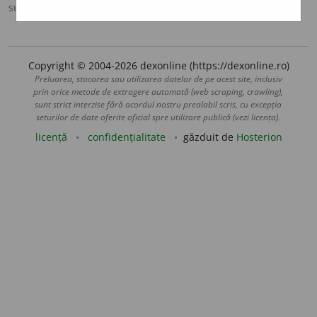
sursa:
Antonime (2002)
adăugată de
siveco
acțiuni
Copyright © 2004-2026 dexonline (https://dexonline.ro)
Preluarea, stocarea sau utilizarea datelor de pe acest site, inclusiv
prin orice metode de extragere automată (web scraping, crawling),
sunt strict interzise fără acordul nostru prealabil scris, cu excepția
seturilor de date oferite oficial spre utilizare publică (vezi licența).
licență
confidențialitate
găzduit de
Hosterion