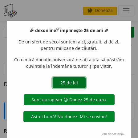
Donează
savings
®
®
🎉 dexonline
împlinește 25 de ani 🎉
caută
clear
search
De un sfert de secol suntem aici, gratuit, zi de zi,
opțiuni
pentru milioane de căutări.
Cu o mică donație aniversară ne-ați ajuta să păstrăm
cuvintele la îndemâna tuturor și pe viitor.
pronunție
(50)
volume_up
definiții (1)
Definiția cu ID-ul 72366:
Antonime
Rece
≠ cald, fierbinte
Am donat deja.