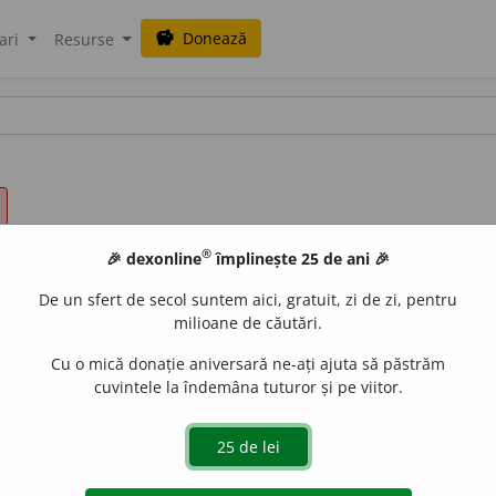
Donează
savings
ari
Resurse
®
🎉 dexonline
împlinește 25 de ani 🎉
De un sfert de secol suntem aici, gratuit, zi de zi, pentru
milioane de căutări.
Cu o mică donație aniversară ne-ați ajuta să păstrăm
cuvintele la îndemâna tuturor și pe viitor.
ghețat. –
Var.
Mold.
răce.
Mr.
(a)rațe,
megl.
rați,
istr.
rǫce.
L
abil redus la *
rĕces
(Tiktin),
cf.
it.
,
port.
recente,
v.
fr.
roise
tină);
răci,
vb.
(a face să fie rece; a răcori; a căpăta o răceală