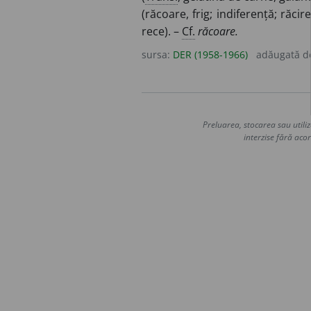
(răcoare, frig; indiferență; răcire
rece). –
Cf.
răcoare.
sursa:
DER (1958-1966)
adăugată 
Preluarea, stocarea sau utiliz
interzise fără acor