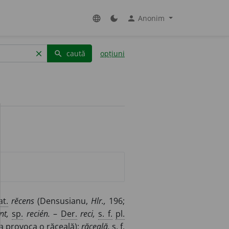
Anonim
language
dark_mode
person
caută
opțiuni
clear
search
at.
rĕcens
(Densusianu,
Hlr.,
196;
nt,
sp.
recién.
–
Der.
reci,
s. f.
pl.
, a provoca o răceală);
răceală,
s. f.