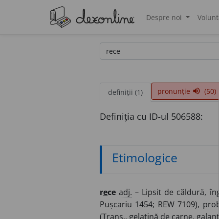
Despre noi
Volunt
®
pronunție
(50)
volume_up
definiții (1)
Definiția cu ID-ul 506588:
Etimologice
r
e
ce
adj.
– Lipsit de căldură, în
Pușcariu 1454; REW 7109), prob
(
Trans.
, gelatină de carne, galan