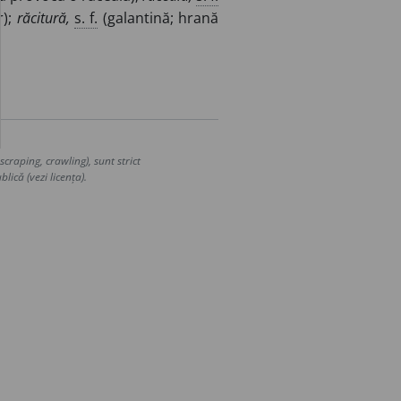
r);
răcitură,
s. f.
(galantină; hrană
craping, crawling), sunt strict
lică (vezi licența).