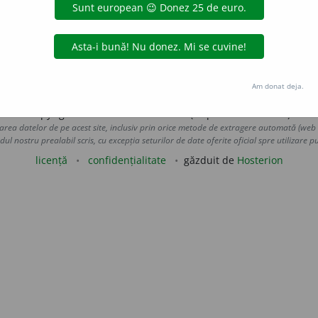
; gripă);
răcitoare,
s. f.
(ghețar, frigider);
răcitor,
s. n.
(frigide
de
blaurb.
acțiuni
Am donat deja.
Copyright © 2004-2026 dexonline (https://dexonline.ro)
area datelor de pe acest site, inclusiv prin orice metode de extragere automată (web s
dul nostru prealabil scris, cu excepția seturilor de date oferite oficial spre utilizare pub
licență
confidențialitate
găzduit de
Hosterion