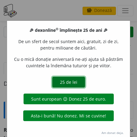
Donează
savings
®
®
🎉 dexonline
împlinește 25 de ani 🎉
caută
clear
search
De un sfert de secol suntem aici, gratuit, zi de zi,
opțiuni
pentru milioane de căutări.
Cu o mică donație aniversară ne-ați ajuta să păstrăm
cuvintele la îndemâna tuturor și pe viitor.
pronunție
(50)
volume_up
definiții (1)
Definiția cu ID-ul 350860:
Explicative DEX
3
R
E
CE
~i
adj. (în opozițe
cu
cald
) 1) Care are o
Am donat deja.