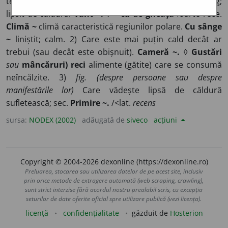
temperatură scăzută; care creează senzație de frig;
lipsit de căldură.
Vânt ~. ◊ ~ ca de gheață
foarte rece.
Climă ~
climă caracteristică regiunilor polare.
Cu sânge
~
liniștit; calm. 2) Care este mai puțin cald decât ar
trebui (sau decât este obișnuit).
Cameră ~.
◊
Gustări
sau
mâncăruri) reci
alimente (gătite) care se consumă
neîncălzite. 3)
fig. (despre persoane sau despre
manifestările lor)
Care vădește lipsă de căldură
sufletească; sec.
Primire ~.
/<lat.
recens
sursa:
NODEX (2002)
adăugată de
siveco
acțiuni
Copyright © 2004-2026 dexonline (https://dexonline.ro)
Preluarea, stocarea sau utilizarea datelor de pe acest site, inclusiv
prin orice metode de extragere automată (web scraping, crawling),
sunt strict interzise fără acordul nostru prealabil scris, cu excepția
seturilor de date oferite oficial spre utilizare publică (vezi licența).
licență
confidențialitate
găzduit de
Hosterion