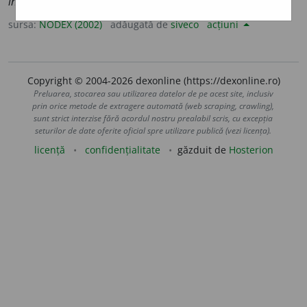
intranz.
A îngheța, înțepenind de frig. /<ung.
rebegni
sursa:
NODEX (2002)
adăugată de
siveco
acțiuni
Copyright © 2004-2026 dexonline (https://dexonline.ro)
Preluarea, stocarea sau utilizarea datelor de pe acest site, inclusiv
prin orice metode de extragere automată (web scraping, crawling),
sunt strict interzise fără acordul nostru prealabil scris, cu excepția
seturilor de date oferite oficial spre utilizare publică (vezi licența).
licență
confidențialitate
găzduit de
Hosterion