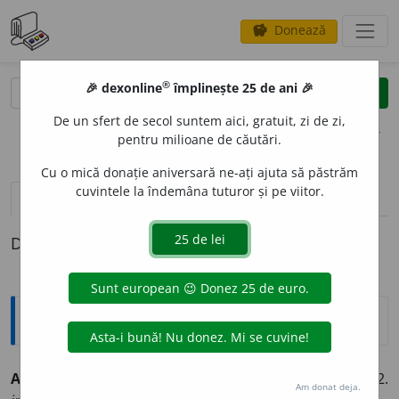
Donează
savings
®
®
🎉 dexonline
împlinește 25 de ani 🎉
caută
clear
search
De un sfert de secol suntem aici, gratuit, zi de zi,
opțiuni
pentru milioane de căutări.
Cu o mică donație aniversară ne-ați ajuta să păstrăm
cuvintele la îndemâna tuturor și pe viitor.
definiții (1)
Definiția cu ID-ul 350839:
Explicative DEX
A REBEG
I
~
e
sc 1.
tranz.
A face să se rebegească. 2.
Am donat deja.