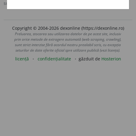
sursa:
Sinonime (2002)
adăugată de
siveco
acțiuni
Copyright © 2004-2026 dexonline (https://dexonline.ro)
Preluarea, stocarea sau utilizarea datelor de pe acest site, inclusiv
prin orice metode de extragere automată (web scraping, crawling),
sunt strict interzise fără acordul nostru prealabil scris, cu excepția
seturilor de date oferite oficial spre utilizare publică (vezi licența).
licență
confidențialitate
găzduit de
Hosterion