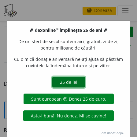
Donează
savings
®
®
🎉 dexonline
împlinește 25 de ani 🎉
caută
clear
search
De un sfert de secol suntem aici, gratuit, zi de zi,
opțiuni
pentru milioane de căutări.
Cu o mică donație aniversară ne-ați ajuta să păstrăm
cuvintele la îndemâna tuturor și pe viitor.
definiții (1)
Definiția cu ID-ul 205483:
Sinonime
REBEG
I
vb. v.
zgribuli.
Am donat deja.