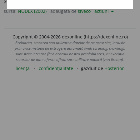
știrbit, buna reputație. [Sil.
re-a-]
/<fr.
réhabiliter
sursa:
NODEX (2002)
adăugată de
siveco
acțiuni
Copyright © 2004-2026 dexonline (https://dexonline.ro)
Preluarea, stocarea sau utilizarea datelor de pe acest site, inclusiv
prin orice metode de extragere automată (web scraping, crawling),
sunt strict interzise fără acordul nostru prealabil scris, cu excepția
seturilor de date oferite oficial spre utilizare publică (vezi licența).
licență
confidențialitate
găzduit de
Hosterion