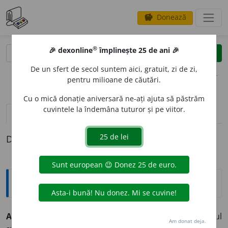
Donează
savings
®
®
🎉 dexonline
împlinește 25 de ani 🎉
caută
clear
search
De un sfert de secol suntem aici, gratuit, zi de zi,
opțiuni
pentru milioane de căutări.
Cu o mică donație aniversară ne-ați ajuta să păstrăm
cuvintele la îndemâna tuturor și pe viitor.
pronunție
(8)
volume_up
definiții (1)
Definiția cu ID-ul 350794:
Explicative DEX
A SE REABILIT
A
mă ~
e
z
intranz.
A-și recăpăta prestigiul
Am donat deja.