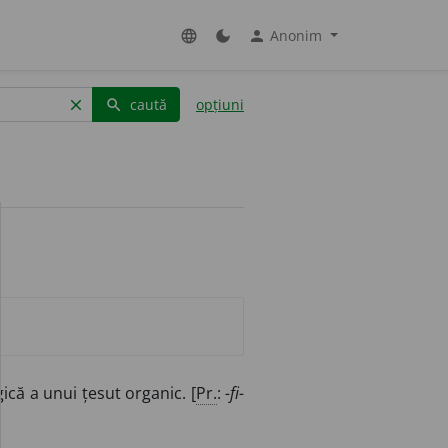
Anonim
language
dark_mode
person
caută
opțiuni
clear
search
gică a unui țesut organic. [
Pr.
:
-fi-