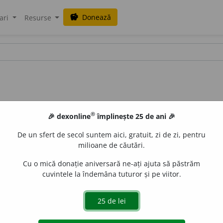
Donează
savings
ari
Resurse
®
🎉 dexonline
împlinește 25 de ani 🎉
De un sfert de secol suntem aici, gratuit, zi de zi, pentru
milioane de căutări.
Cu o mică donație aniversară ne-ați ajuta să păstrăm
cuvintele la îndemâna tuturor și pe viitor.
ea de
a (se) rarefia
și rezultatul ei; rarefacție. ♦ Rărire patolo