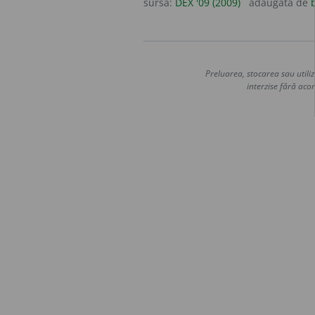
sursa:
DEX '09 (2009)
adăugată de
Preluarea, stocarea sau utiliz
interzise fără acor