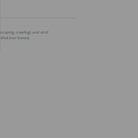
craping, crawling), sunt strict
lică (vezi licența).