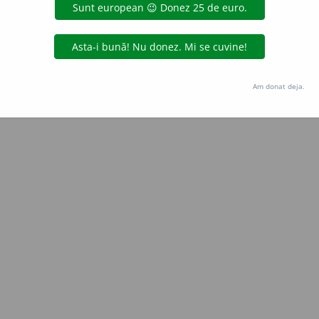
blaurb.
acțiuni
Copyright © 2004-2026 dexonline (https://dexonline.ro)
area datelor de pe acest site, inclusiv prin orice metode de extragere automată (web s
Am donat deja.
dul nostru prealabil scris, cu excepția seturilor de date oferite oficial spre utilizare pub
licență
confidențialitate
găzduit de
Hosterion