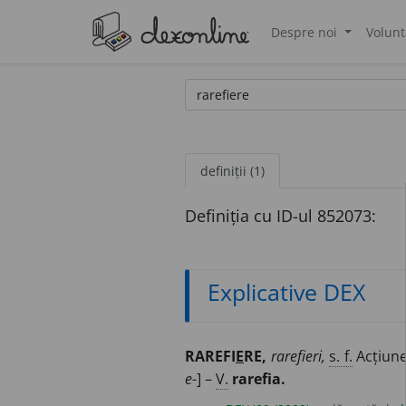
Despre noi
Volunt
®
definiții (1)
Definiția cu ID-ul 852073:
Explicative DEX
RAREFI
E
RE,
rarefieri,
s. f.
Acțiun
e-
] –
V.
rarefia.