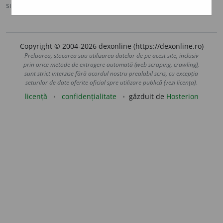
sursa:
DOOM 2 (2005)
adăugată de
raduborza
acțiuni
Copyright © 2004-2026 dexonline (https://dexonline.ro)
Preluarea, stocarea sau utilizarea datelor de pe acest site, inclusiv
prin orice metode de extragere automată (web scraping, crawling),
sunt strict interzise fără acordul nostru prealabil scris, cu excepția
seturilor de date oferite oficial spre utilizare publică (vezi licența).
licență
confidențialitate
găzduit de
Hosterion