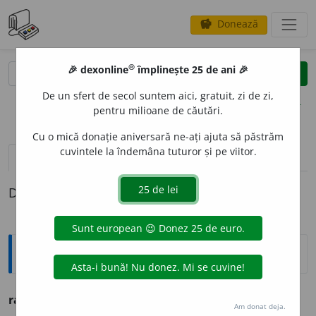
Donează
savings
®
®
🎉 dexonline
împlinește 25 de ani 🎉
caută
clear
search
De un sfert de secol suntem aici, gratuit, zi de zi,
opțiuni
pentru milioane de căutări.
Cu o mică donație aniversară ne-ați ajuta să păstrăm
cuvintele la îndemâna tuturor și pe viitor.
pronunție
(50)
volume_up
definiții (1)
Definiția cu ID-ul 731431:
Ortografice DOOM
3
rap
o
rt
(venit)
s. n.
Am donat deja.