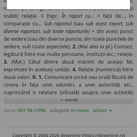
între două sau mai multe persoane, obiecte, fenomene,
noțiuni pe care gândirea omenească o poate constata și
stabili; relație. ◊
Expr.
În raport cu...
= față de..., în
comparație cu...
Sub raportul
(sau
sub acest raport, sub
diverse raporturi, sub toate raporturile)
= din acest punct
de vedere (sau din diverse puncte, din toate punctele de
vedere, sub toate aspectele).
2.
(Mai ales la
pl.
) Contact,
legătură între mai multe persoane, instituții etc.; relație.
3.
(
Mat.
) Câtul dintre două mărimi de același fel,
exprimate în aceleași unități.
4.
Relație (numerică) între
două valori.
II. 1.
Comunicare scrisă sau orală făcută de
cineva în fața unei adunări, a unei autorități etc.,
cuprinzând o relatare (oficială) asupra unei activități
personale sau colective; textul acestei comunicări.
2.
extinde
expand_more
Scurtă prezentare orală asupra situației trupei făcută
sursa:
DEX '98 (1998)
adăugată de
romac
acțiuni
de un militar în fața superiorului său; ora, momentul
când se face această prezentare. ◊
Expr.
A se prezenta
(sau
a ieși, a fi scos) la raport
= a se prezenta (sau a fi
Copyright © 2004-2026 dexonline (https://dexonline.ro)