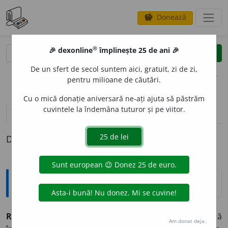
Donează
savings
®
®
🎉 dexonline
împlinește 25 de ani 🎉
caută
clear
search
De un sfert de secol suntem aici, gratuit, zi de zi,
opțiuni
pentru milioane de căutări.
Cu o mică donație aniversară ne-ați ajuta să păstrăm
cuvintele la îndemâna tuturor și pe viitor.
pronunție
(50)
volume_up
definiții (1)
Definiția cu ID-ul 49769:
Explicative DEX
RAP
O
RT,
(
I
)
raporturi,
(
II
)
rapoarte,
s. n.
I. 1.
Legătură
Am donat deja.