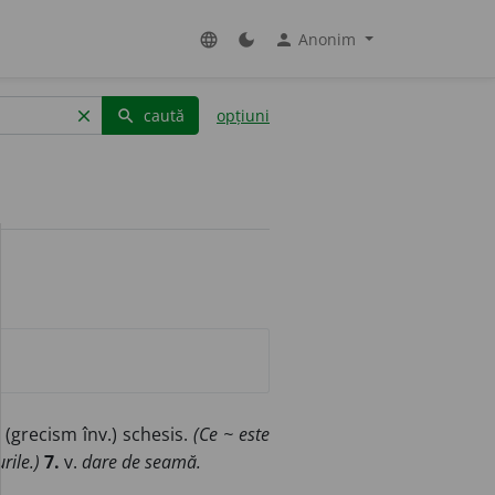
Anonim
language
dark_mode
person
caută
opțiuni
clear
search
, (grecism înv.) schesis.
(Ce ~ este
rile.)
7.
v.
dare de seamă.