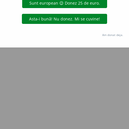
e
siveco
acțiuni
Copyright © 2004-2026 dexonline (https://dexonline.ro)
area datelor de pe acest site, inclusiv prin orice metode de extragere automată (web s
Am donat deja.
dul nostru prealabil scris, cu excepția seturilor de date oferite oficial spre utilizare pub
licență
confidențialitate
găzduit de
Hosterion