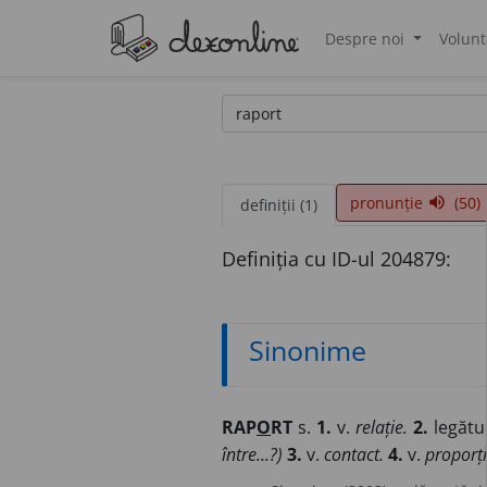
Despre noi
Volunt
®
pronunție
(50)
volume_up
definiții (1)
Definiția cu ID-ul 204879:
Sinonime
RAP
O
RT
s.
1.
v.
relație.
2.
legătur
între...?)
3.
v.
contact.
4.
v.
proporți