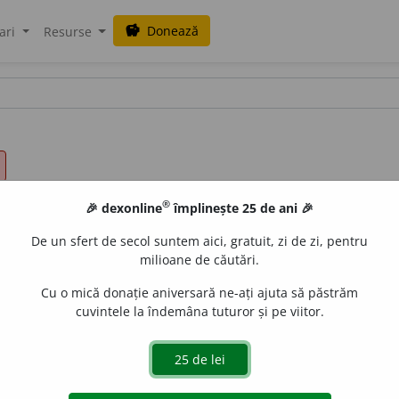
Donează
savings
ari
Resurse
®
🎉 dexonline
împlinește 25 de ani 🎉
De un sfert de secol suntem aici, gratuit, zi de zi, pentru
milioane de căutări.
Cu o mică donație aniversară ne-ați ajuta să păstrăm
cuvintele la îndemâna tuturor și pe viitor.
ă, relație, (livr.) contingență, nex, (înv.) legământ, referință
e.
5.
(MAT.)
proporție.
6.
conformitate.
(Cheltuieli în ~ cu venitu