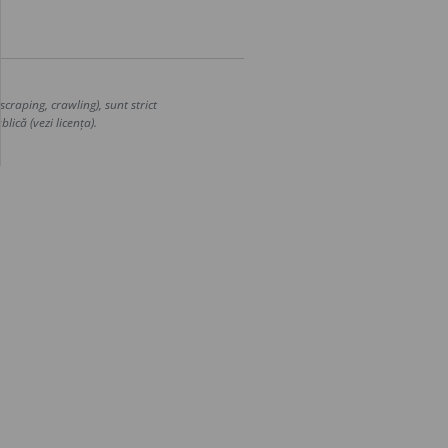
craping, crawling), sunt strict
lică (vezi licența).