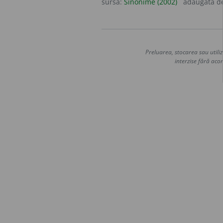
sursa:
Sinonime (2002)
adăugată d
Preluarea, stocarea sau utiliz
interzise fără acor