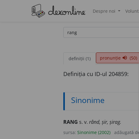
Despre noi
Volunt
®
pronunție
(50)
volume_up
definiții (1)
Definiția cu ID-ul 204859:
Sinonime
RANG
s. v.
rând, șir, șirag.
sursa:
Sinonime (2002)
adăugată d