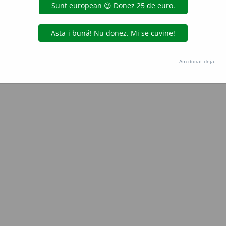
Copyright © 2004-2026 dexonline (https://dexonline.ro)
area datelor de pe acest site, inclusiv prin orice metode de extragere automată (web s
dul nostru prealabil scris, cu excepția seturilor de date oferite oficial spre utilizare pub
Am donat deja.
licență
confidențialitate
găzduit de
Hosterion