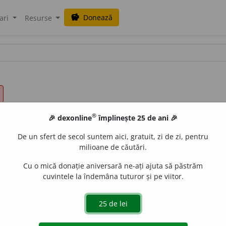
Donează
savings
ari
Resurse
®
🎉 dexonline
împlinește 25 de ani 🎉
De un sfert de secol suntem aici, gratuit, zi de zi, pentru
milioane de căutări.
Cu o mică donație aniversară ne-ați ajuta să păstrăm
cuvintele la îndemâna tuturor și pe viitor.
e
siveco
acțiuni