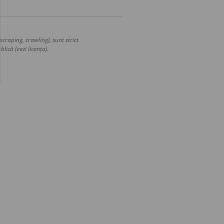
craping, crawling), sunt strict
lică (vezi licența).