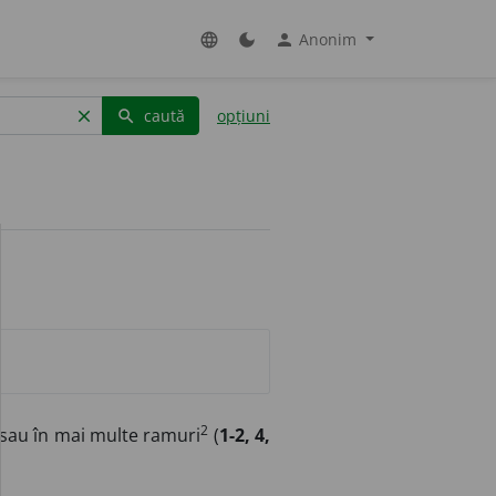
Anonim
language
dark_mode
person
caută
opțiuni
clear
search
2
 sau în mai multe ramuri
(
1-2, 4,