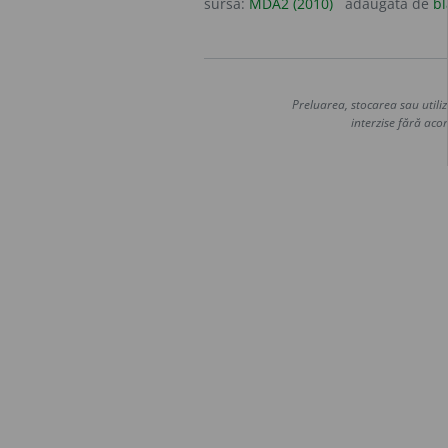
sursa:
MDA2 (2010)
adăugată de
bl
Preluarea, stocarea sau utiliz
interzise fără acor