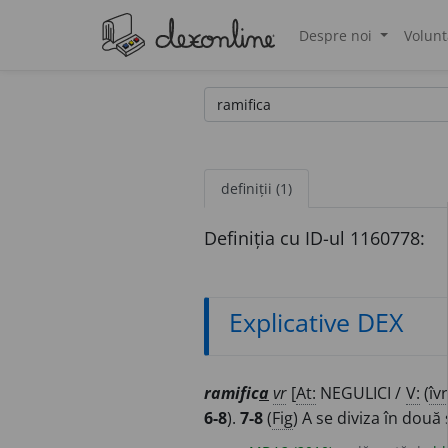
Despre noi
Volunt
®
definiții (1)
Definiția cu ID-ul 1160778:
Explicative DEX
ramific
a
vr
[
At:
NEGULICI /
V:
(
îv
6-8
).
7-8
(
Fig
) A se diviza în dou