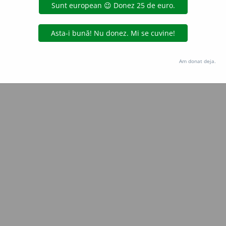
aurb.
acțiuni
Copyright © 2004-2026 dexonline (https://dexonline.ro)
area datelor de pe acest site, inclusiv prin orice metode de extragere automată (web s
Am donat deja.
dul nostru prealabil scris, cu excepția seturilor de date oferite oficial spre utilizare pub
licență
confidențialitate
găzduit de
Hosterion