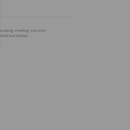
craping, crawling), sunt strict
lică (vezi licența).