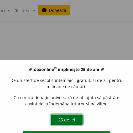
Donează
savings
ari
Resurse
®
🎉 dexonline
împlinește 25 de ani 🎉
De un sfert de secol suntem aici, gratuit, zi de zi, pentru
milioane de căutări.
Cu o mică donație aniversară ne-ați ajuta să păstrăm
cuvintele la îndemâna tuturor și pe viitor.
r
)
~fi
a
/
Pzi:
ram
i
fic
/
E:
fr
ramifier
]
1-6
A se despărți în două
2
ă sau mai multe ramuri
(
13-14
).