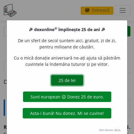
Donează
savings
®
®
🎉 dexonline
împlinește 25 de ani 🎉
caută
clear
search
De un sfert de secol suntem aici, gratuit, zi de zi,
opțiuni
pentru milioane de căutări.
Cu o mică donație aniversară ne-ați ajuta să păstrăm
cuvintele la îndemâna tuturor și pe viitor.
pronunție
(50)
volume_up
definiții (1)
Definiția cu ID-ul 762759:
Enciclopedice
RADICÁL, -Ă
(<
fr.
,
germ.
)
adj.
,
s. m.
I.
Adj.
1.
Am donat deja.