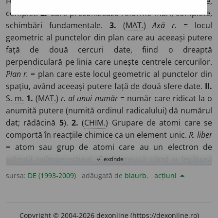
Fundamental, esențial, de bază; (adverbial) din temelie,
complet.
2.
Care preconizează reforme mari, complete,
schimbări fundamentale.
3.
(
MAT.
)
Axă r.
= locul
geometric al punctelor din plan care au aceeași putere
față de două cercuri date, fiind o dreaptă
perpendiculară pe linia care unește centrele cercurilor.
Plan r.
= plan care este locul geometric al punctelor din
spațiu, având aceeași putere față de două sfere date.
II.
S. m.
1.
(
MAT.
)
r. al unui număr
= număr care ridicat la o
anumită putere (numită ordinul radicalului) dă numărul
dat; rădăcină
5
).
2.
(
CHIM.
) Grupare de atomi care se
comportă în reacțiile chimice ca un element unic.
R. liber
= atom sau grup de atomi care au un electron de
valență neîmperecheat. Se formează când o legătură
extinde
expand_more
chimică se rupe fără formare de ioni. Unii
r.l.
care se
sursa:
DE (1993-2009)
adăugată de
blaurb.
acțiuni
formează în corp prin procese metabolice au efect
nociv asupra celulelor și țesuturilor.
3.
(
LINGV.
)
Rădăcină (
6
).
4.
R. filozofici
= grup de teoreticieni din
sec.
Copyright © 2004-2026 dexonline (https://dexonline.ro)