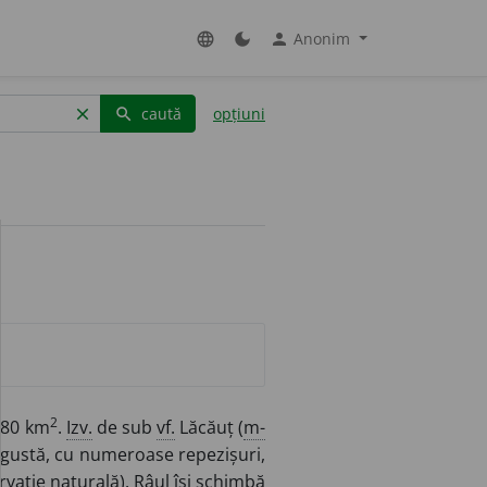
Anonim
language
dark_mode
person
caută
opțiuni
clear
search
2
480 km
.
Izv.
de sub
vf.
Lăcăuț (
m-
ngustă, cu numeroase repezișuri,
rvație naturală). Râul își schimbă