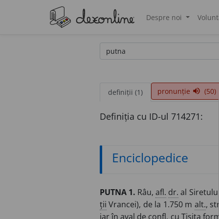
Despre noi
Volunt
®
pronunție
(50)
volume_up
definiții (1)
Definiția cu ID-ul 714271:
Enciclopedice
PUTNA
1.
Râu,
afl.
dr.
al Siretulu
ții
Vrancei), de la 1.750 m
alt.
, s
iar în aval de
confl.
cu Tișița fo