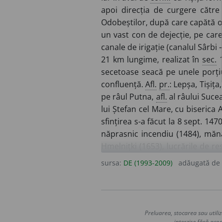
apoi direcția de curgere cătr
Odobeștilor, după care capătă o d
un vast con de dejecție, pe car
canale de irigație (canalul Sârbi
21 km lungime, realizat în
sec.
1
secetoase seacă pe unele porțiun
confluență.
Afl.
pr.
: Lepșa, Tișiț
pe râul Putna,
afl.
al râului Suce
lui Ștefan cel Mare, cu biserica 
sfințirea s-a făcut la 8 sept. 147
năprasnic incendiu (1484), mănă
Hmelnițki (1653), lucrările de r
domnia lui Eustratie Dabija. R
sursa:
DE (1993-2009)
adăugată de
reprezentativ al arhitecturii me
caligrafi și miniaturiști, precum
destinate nevoilor altor biseric
Vartolomei Măzăreanu, egumen d
Preluarea, stocarea sau utiliz
teologică, cu șapte ani de studi
interzise fără acor