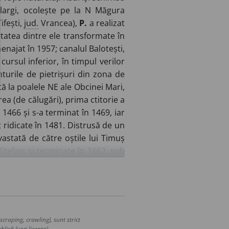
largi, ocolește pe la N Măgura
ifești,
jud.
Vrancea),
P.
a realizat
tatea dintre ele transformate în
najat în 1957; canalul Balotești,
ursul inferior, în timpul verilor
nturile de pietrișuri din zona de
ă la poalele NE ale Obcinei Mari,
rea (de călugări), prima ctitorie a
 1466 și s-a terminat în 1469, iar
st ridicate în 1481. Distrusă de un
astată de către oștile lui Timuș
Ștefan, și terminate în 1662, sub
 1778. Mănăstirea
P.,
monument
, unde a funcționat un atelier de
istic („Letopisețul de la Putna”),
a pictorilor-zugravi de biserici.
ntemeiat (1757) aici o Academie
craping, crawling), sunt strict
a ș.a., care a funcționat până în
lică (vezi licența).