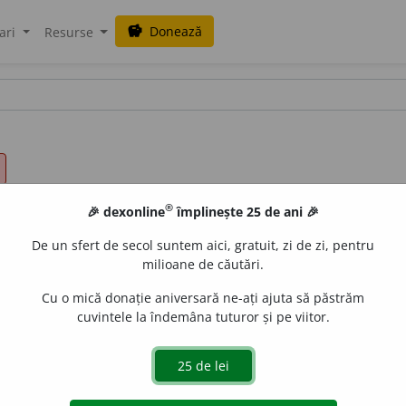
Donează
savings
ari
Resurse
®
🎉 dexonline
împlinește 25 de ani 🎉
De un sfert de secol suntem aici, gratuit, zi de zi, pentru
milioane de căutări.
Cu o mică donație aniversară ne-ați ajuta să păstrăm
cuvintele la îndemâna tuturor și pe viitor.
i, pe
terit.
com.
Nănești,
jud.
Vrancea; 153 km;
supr.
baz.: 2.
trăbate zona montană de la SV la NE, pe un sector de vale î
rmează cascada
P.,
obiectiv turistic de o rară frumusețe (reze