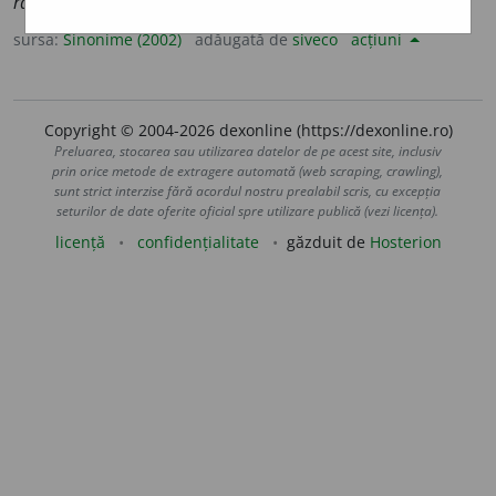
rău, ticălos.
sursa:
Sinonime (2002)
adăugată de
siveco
acțiuni
Copyright © 2004-2026 dexonline (https://dexonline.ro)
Preluarea, stocarea sau utilizarea datelor de pe acest site, inclusiv
prin orice metode de extragere automată (web scraping, crawling),
sunt strict interzise fără acordul nostru prealabil scris, cu excepția
seturilor de date oferite oficial spre utilizare publică (vezi licența).
licență
confidențialitate
găzduit de
Hosterion