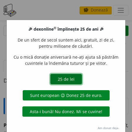
Donează
savings
®
®
🎉 dexonline
împlinește 25 de ani 🎉
caută
clear
search
De un sfert de secol suntem aici, gratuit, zi de zi,
opțiuni
pentru milioane de căutări.
Cu o mică donație aniversară ne-ați ajuta să păstrăm
cuvintele la îndemâna tuturor și pe viitor.
pronunție
(26)
volume_up
definiții (1)
Definiția cu ID-ul 204584:
Sinonime
PUST
I
U
adj., s. v.
afurisit, blestemat, câinos, hain, îndrăcit,
Am donat deja.