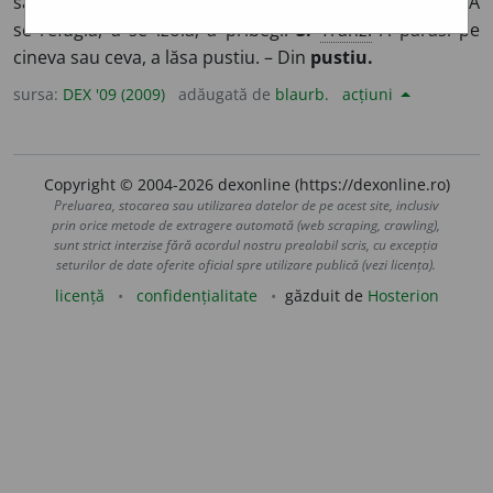
sau populate în locuri pustii; a devasta.
2.
Refl.
(
Pop.
) A
se refugia, a se izola; a pribegi.
3.
Tranz.
A părăsi pe
cineva sau ceva, a lăsa pustiu. – Din
pustiu.
sursa:
DEX '09 (2009)
adăugată de
blaurb.
acțiuni
Copyright © 2004-2026 dexonline (https://dexonline.ro)
Preluarea, stocarea sau utilizarea datelor de pe acest site, inclusiv
prin orice metode de extragere automată (web scraping, crawling),
sunt strict interzise fără acordul nostru prealabil scris, cu excepția
seturilor de date oferite oficial spre utilizare publică (vezi licența).
licență
confidențialitate
găzduit de
Hosterion