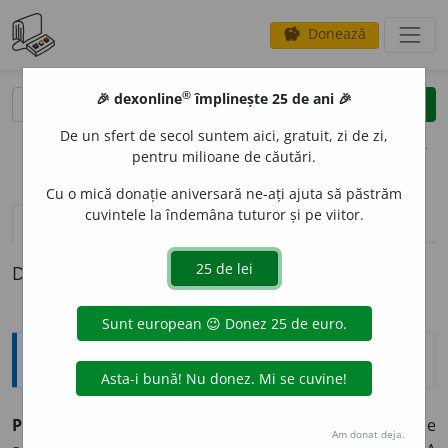
Donează
savings
®
®
🎉 dexonline
împlinește 25 de ani 🎉
caută
clear
search
De un sfert de secol suntem aici, gratuit, zi de zi,
opțiuni
pentru milioane de căutări.
Cu o mică donație aniversară ne-ați ajuta să păstrăm
cuvintele la îndemâna tuturor și pe viitor.
pronunție
(17)
volume_up
definiții (1)
Definiția cu ID-ul 881030:
Explicative DEX
PUSTI
I
,
pustiesc,
vb.
IV.
1.
Tranz.
A preface locuri fertile
Am donat deja.