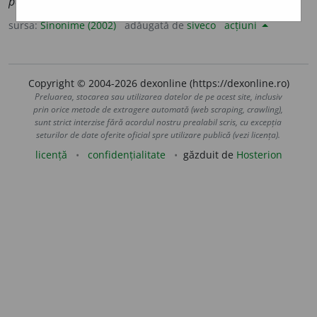
părăsi, sălbătici, suprima, ucide.
sursa:
Sinonime (2002)
adăugată de
siveco
acțiuni
Copyright © 2004-2026 dexonline (https://dexonline.ro)
Preluarea, stocarea sau utilizarea datelor de pe acest site, inclusiv
prin orice metode de extragere automată (web scraping, crawling),
sunt strict interzise fără acordul nostru prealabil scris, cu excepția
seturilor de date oferite oficial spre utilizare publică (vezi licența).
licență
confidențialitate
găzduit de
Hosterion