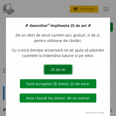
Donează
savings
®
®
🎉 dexonline
împlinește 25 de ani 🎉
caută
clear
search
De un sfert de secol suntem aici, gratuit, zi de zi,
opțiuni
pentru milioane de căutări.
Cu o mică donație aniversară ne-ați ajuta să păstrăm
cuvintele la îndemâna tuturor și pe viitor.
pronunție
(17)
volume_up
definiții (1)
Definiția cu ID-ul 204573:
Sinonime
PUSTI
I
vb. v.
abandona, asasina, lăsa, omorî, părăgini,
Am donat deja.