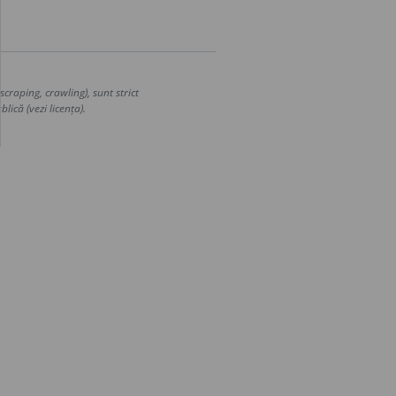
craping, crawling), sunt strict
lică (vezi licența).