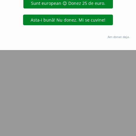
blaurb.
acțiuni
Copyright © 2004-2026 dexonline (https://dexonline.ro)
area datelor de pe acest site, inclusiv prin orice metode de extragere automată (web s
Am donat deja.
dul nostru prealabil scris, cu excepția seturilor de date oferite oficial spre utilizare pub
licență
confidențialitate
găzduit de
Hosterion