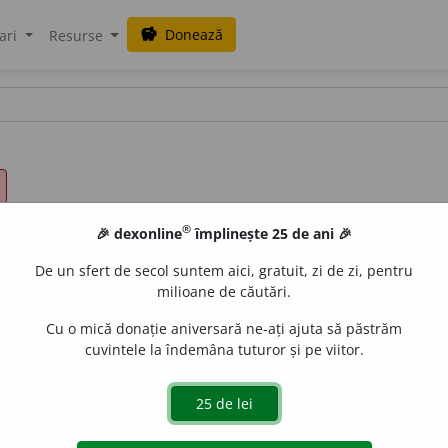
Donează
savings
ari
Resurse
®
🎉 dexonline
împlinește 25 de ani 🎉
De un sfert de secol suntem aici, gratuit, zi de zi, pentru
milioane de căutări.
Cu o mică donație aniversară ne-ați ajuta să păstrăm
cuvintele la îndemâna tuturor și pe viitor.
 bruscă și puternică (însoțită de ridicarea temperaturii) a 
poussée.