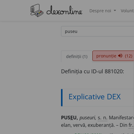
Despre noi
Volunt
®
pronunție
(12)
volume_up
definiții (1)
Definiția cu ID-ul 881020:
Explicative DEX
PUS
E
U,
puseuri,
s. n.
Manifestare
elan, vervă, exuberanță. – Din
fr.