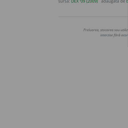
sursa:
DEX '09 (2009)
adăugată de
Preluarea, stocarea sau utiliz
interzise fără acor