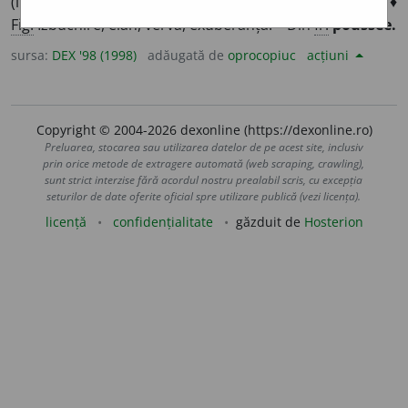
(însoțită de ridicarea temperaturii) a unei boli; acces. ♦
Fig.
Izbucnire, elan, vervă, exuberanță. – Din
fr.
poussée.
sursa:
DEX '98 (1998)
adăugată de
oprocopiuc
acțiuni
Copyright © 2004-2026 dexonline (https://dexonline.ro)
Preluarea, stocarea sau utilizarea datelor de pe acest site, inclusiv
prin orice metode de extragere automată (web scraping, crawling),
sunt strict interzise fără acordul nostru prealabil scris, cu excepția
seturilor de date oferite oficial spre utilizare publică (vezi licența).
licență
confidențialitate
găzduit de
Hosterion