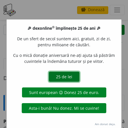
Donează
savings
®
®
🎉 dexonline
împlinește 25 de ani 🎉
caută
clear
search
De un sfert de secol suntem aici, gratuit, zi de zi,
opțiuni
pentru milioane de căutări.
Cu o mică donație aniversară ne-ați ajuta să păstrăm
cuvintele la îndemâna tuturor și pe viitor.
pronunție
(12)
volume_up
definiții (1)
Definiția cu ID-ul 37294:
Explicative DEX
PUS
E
U,
puseuri,
s. n.
Manifestare bruscă și puternică
Am donat deja.