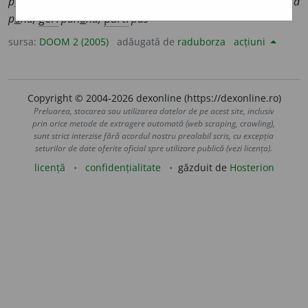
p
u
nem,
perf. s.
1
sg.
pus
e
i,
1
pl.
p
u
serăm;
conj.
prez.
3
să
p
u
nă;
ger.
pun
â
nd;
part.
pus
sursa:
DOOM 2 (2005)
adăugată de
raduborza
acțiuni
Copyright © 2004-2026 dexonline (https://dexonline.ro)
Preluarea, stocarea sau utilizarea datelor de pe acest site, inclusiv
prin orice metode de extragere automată (web scraping, crawling),
sunt strict interzise fără acordul nostru prealabil scris, cu excepția
seturilor de date oferite oficial spre utilizare publică (vezi licența).
licență
confidențialitate
găzduit de
Hosterion