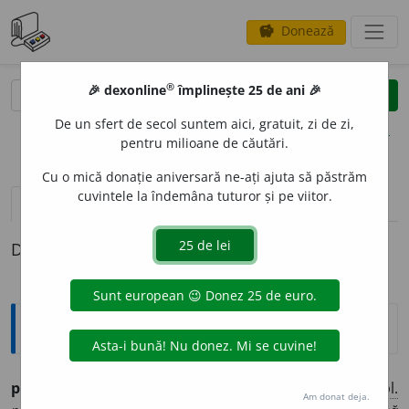
Donează
savings
®
®
🎉 dexonline
împlinește 25 de ani 🎉
caută
clear
search
De un sfert de secol suntem aici, gratuit, zi de zi,
opțiuni
pentru milioane de căutări.
Cu o mică donație aniversară ne-ați ajuta să păstrăm
cuvintele la îndemâna tuturor și pe viitor.
pronunție
(50)
volume_up
definiții (1)
Definiția cu ID-ul 740950:
Ortografice DOOM
p
u
ne
(a ~)
vb.
,
ind.
prez.
1
sg.
și 3
pl.
pun,
2
sg.
pui,
1
pl.
Am donat deja.