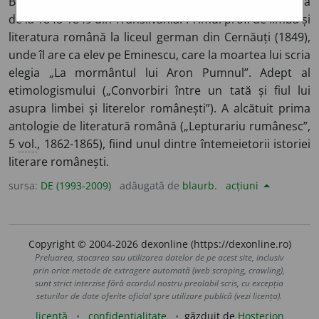
Brașov), lingvist și filolog român. Participant la Revoluția
de la 1848-1849 din Transilvania. Primul prof. de limba și
literatura română la liceul german din Cernăuți (1849),
unde îl are ca elev pe Eminescu, care la moartea lui scria
elegia „La mormântul lui Aron Pumnul”. Adept al
etimologismului („Convorbiri între un tată și fiul lui
asupra limbei și literelor românești”). A alcătuit prima
antologie de literatură română („Lepturariu rumânesc”,
5
vol.
, 1862-1865), fiind unul dintre întemeietorii istoriei
literare românești.
sursa:
DE (1993-2009)
adăugată de
blaurb.
acțiuni
Copyright © 2004-2026 dexonline (https://dexonline.ro)
Preluarea, stocarea sau utilizarea datelor de pe acest site, inclusiv
prin orice metode de extragere automată (web scraping, crawling),
sunt strict interzise fără acordul nostru prealabil scris, cu excepția
seturilor de date oferite oficial spre utilizare publică (vezi licența).
licență
confidențialitate
găzduit de
Hosterion