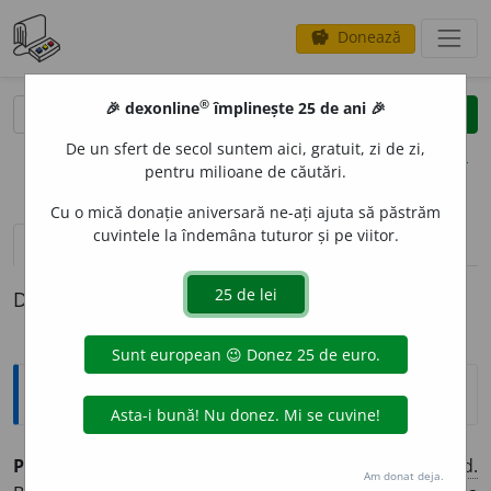
Donează
savings
®
®
🎉 dexonline
împlinește 25 de ani 🎉
caută
clear
search
De un sfert de secol suntem aici, gratuit, zi de zi,
opțiuni
pentru milioane de căutări.
Cu o mică donație aniversară ne-ați ajuta să păstrăm
cuvintele la îndemâna tuturor și pe viitor.
pronunție
(50)
volume_up
definiții (1)
Definiția cu ID-ul 714057:
Enciclopedice
PUMNUL, Aron
(1818-1866,
n.
sat Cuciulata,
jud.
Am donat deja.