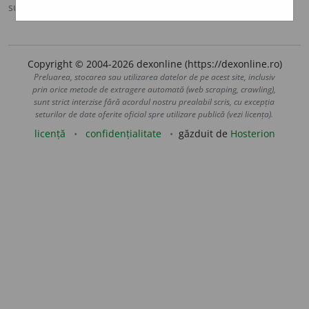
sursa:
DOOM 3 (2021)
adăugată de
gall
acțiuni
Copyright © 2004-2026 dexonline (https://dexonline.ro)
Preluarea, stocarea sau utilizarea datelor de pe acest site, inclusiv
prin orice metode de extragere automată (web scraping, crawling),
sunt strict interzise fără acordul nostru prealabil scris, cu excepția
seturilor de date oferite oficial spre utilizare publică (vezi licența).
licență
confidențialitate
găzduit de
Hosterion