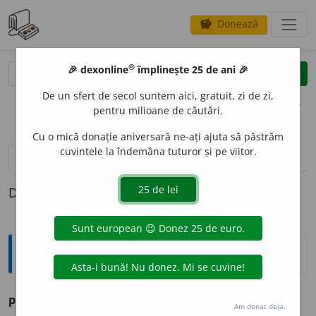
Donează
savings
®
®
🎉 dexonline
împlinește 25 de ani 🎉
caută
clear
search
De un sfert de secol suntem aici, gratuit, zi de zi,
opțiuni
pentru milioane de căutări.
Cu o mică donație aniversară ne-ați ajuta să păstrăm
cuvintele la îndemâna tuturor și pe viitor.
definiții (1)
Definiția cu ID-ul 1286047:
Ortografice DOOM
4
pui-p
u
i
v.
pui
Am donat deja.