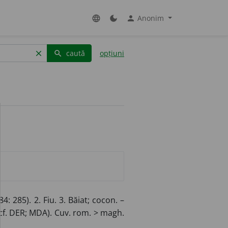
Anonim
language
dark_mode
person
caută
opțiuni
clear
search
4: 285). 2. Fiu. 3. Băiat; cocon. –
cf. DER; MDA). Cuv. rom. > magh.