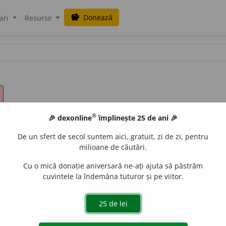
Donează
savings
ari
Resurse
®
🎉 dexonline
împlinește 25 de ani 🎉
De un sfert de secol suntem aici, gratuit, zi de zi, pentru
milioane de căutări.
alisme
Cu o mică donație aniversară ne-ați ajuta să păstrăm
cuvintele la îndemâna tuturor și pe viitor.
 general). Termen specific subdialectului crișean (Tratat, 198
Russu, 1981); lat.
puerunculus
„copilaș” (Pușcariu, Drăganu, 
 1982).