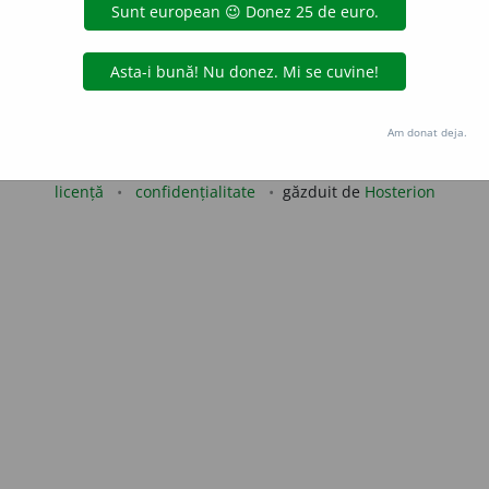
 de
raduborza
acțiuni
Copyright © 2004-2026 dexonline (https://dexonline.ro)
Am donat deja.
area datelor de pe acest site, inclusiv prin orice metode de extragere automată (web s
dul nostru prealabil scris, cu excepția seturilor de date oferite oficial spre utilizare pub
licență
confidențialitate
găzduit de
Hosterion