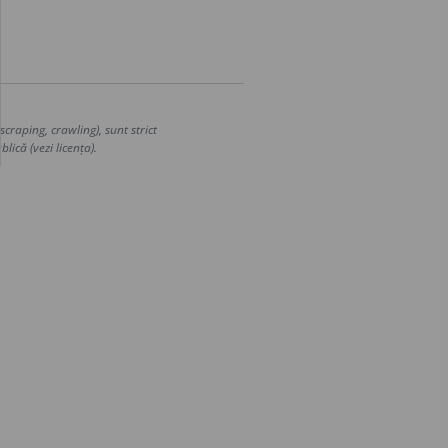
craping, crawling), sunt strict
lică (vezi licența).