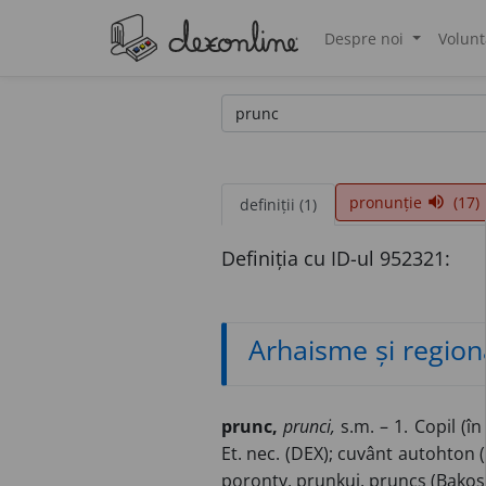
Despre noi
Volunt
®
pronunție
(17)
volume_up
definiții (1)
Definiția cu ID-ul 952321:
Arhaisme și region
prunc,
prunci,
s.m. – 1. Copil (în
Et. nec. (DEX); cuvânt autohton (
poronty, prunkuj, pruncs (Bakos,