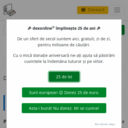
Donează
savings
®
®
🎉 dexonline
împlinește 25 de ani 🎉
caută
clear
search
De un sfert de secol suntem aici, gratuit, zi de zi,
opțiuni
pentru milioane de căutări.
Cu o mică donație aniversară ne-ați ajuta să păstrăm
cuvintele la îndemâna tuturor și pe viitor.
pronunție
(17)
volume_up
definiții (1)
Definiția cu ID-ul 880109:
Explicative DEX
PRUNC,
prunci,
s. m.
1.
(
Înv.
și
pop.
) Copil (indiferent de
Am donat deja.