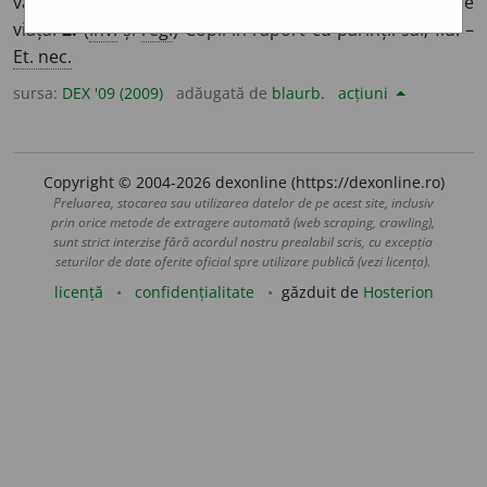
vârstă sau sex); (sens curent) copil în primele luni de
viață.
2.
(
Înv.
și
reg.
) Copil în raport cu părinții săi; fiu. –
Et. nec.
sursa:
DEX '09 (2009)
adăugată de
blaurb.
acțiuni
Copyright © 2004-2026 dexonline (https://dexonline.ro)
Preluarea, stocarea sau utilizarea datelor de pe acest site, inclusiv
prin orice metode de extragere automată (web scraping, crawling),
sunt strict interzise fără acordul nostru prealabil scris, cu excepția
seturilor de date oferite oficial spre utilizare publică (vezi licența).
licență
confidențialitate
găzduit de
Hosterion