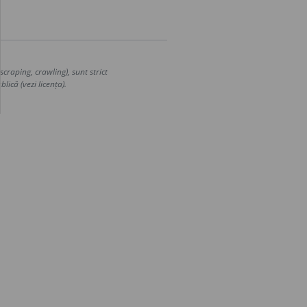
craping, crawling), sunt strict
lică (vezi licența).