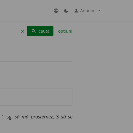
Anonim
language
dark_mode
person
caută
opțiuni
clear
search
1
sg.
să mă prostern
e
z
, 3
să se