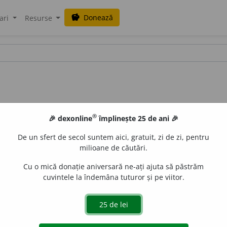
Donează
savings
ari
Resurse
®
🎉 dexonline
împlinește 25 de ani 🎉
De un sfert de secol suntem aici, gratuit, zi de zi, pentru
milioane de căutări.
Cu o mică donație aniversară ne-ați ajuta să păstrăm
cuvintele la îndemâna tuturor și pe viitor.
d.
prez.
1
sg.
mă prostern
e
z
, 3
se prosterne
a
ză
;
conj.
prez.
osterne
a
ză-te
;
ger.
prostern
â
ndu-mă