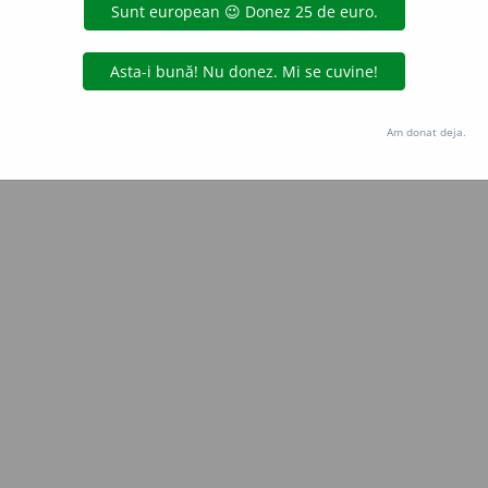
e
gall
acțiuni
Copyright © 2004-2026 dexonline (https://dexonline.ro)
area datelor de pe acest site, inclusiv prin orice metode de extragere automată (web s
Am donat deja.
dul nostru prealabil scris, cu excepția seturilor de date oferite oficial spre utilizare pub
licență
confidențialitate
găzduit de
Hosterion