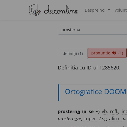
Despre noi
Volunt
®
pronunție
(1)
volume_up
definiții (1)
Definiția cu ID-ul 1285620:
Ortografice DOOM
prostern
a
(a se ~)
vb.
refl.
,
in
prostern
e
ze
;
imper.
2
sg.
afirm.
pr