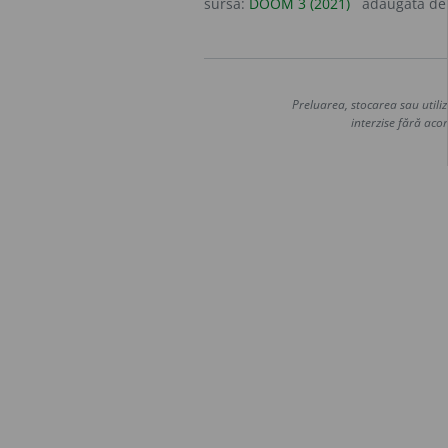
sursa:
DOOM 3 (2021)
adăugată d
Preluarea, stocarea sau utiliz
interzise fără acor