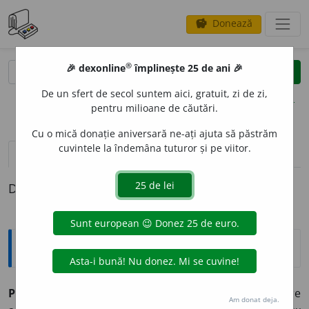
Donează
savings
®
®
🎉 dexonline
împlinește 25 de ani 🎉
caută
clear
search
De un sfert de secol suntem aici, gratuit, zi de zi,
opțiuni
pentru milioane de căutări.
Cu o mică donație aniversară ne-ați ajuta să păstrăm
cuvintele la îndemâna tuturor și pe viitor.
pronunție
(50)
volume_up
definiții (1)
Definiția cu ID-ul 349679:
Explicative DEX
PR
O
PRIU ~e
(
~i
) 1) Care este proprietatea cuiva; care
Am donat deja.