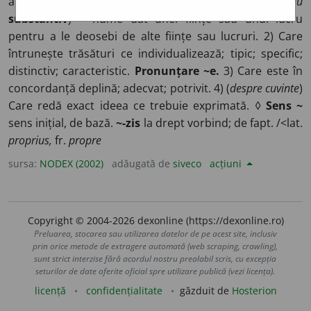
aparține unei persoane; individual. ◊
Nume
(
sau
substantiv
)
~
nume dat unei ființe sau unui lucru
pentru a le deosebi de alte ființe sau lucruri. 2) Care
întrunește trăsături ce individualizează; tipic; specific;
distinctiv; caracteristic.
Pronunțare ~e.
3) Care este în
concordanță deplină; adecvat; potrivit. 4) (
despre cuvinte
)
Care redă exact ideea ce trebuie exprimată. ◊
Sens ~
sens inițial, de bază.
~-zis
la drept vorbind; de fapt. /<lat.
proprius,
fr.
propre
sursa:
NODEX (2002)
adăugată de
siveco
acțiuni
Copyright © 2004-2026 dexonline (https://dexonline.ro)
Preluarea, stocarea sau utilizarea datelor de pe acest site, inclusiv
prin orice metode de extragere automată (web scraping, crawling),
sunt strict interzise fără acordul nostru prealabil scris, cu excepția
seturilor de date oferite oficial spre utilizare publică (vezi licența).
licență
confidențialitate
găzduit de
Hosterion