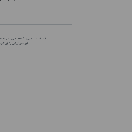
craping, crawling), sunt strict
lică (vezi licența).