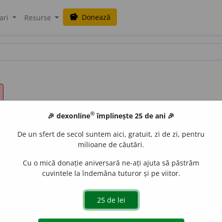
Donează
savings
ari
Resurse
®
🎉 dexonline
împlinește 25 de ani 🎉
De un sfert de secol suntem aici, gratuit, zi de zi, pentru
milioane de căutări.
Cu o mică donație aniversară ne-ați ajuta să păstrăm
cuvintele la îndemâna tuturor și pe viitor.
anz.
și
refl.
A (se) răspândi, a (se) împrăștia, a (se) 
 se transmite din aproape în aproape, în spațiu și în timp, 
riza o idee, o doctrină, o învățătură. – Din
fr.
propager,
lat.