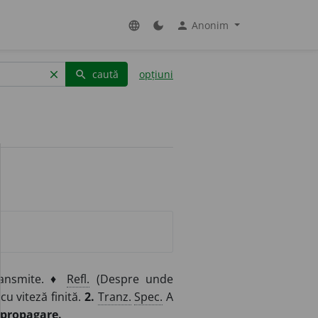
Anonim
language
dark_mode
person
caută
opțiuni
clear
search
transmite. ♦
Refl.
(Despre unde
cu viteză finită.
2.
Tranz.
Spec.
A
propagare.