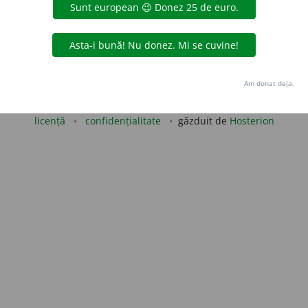
blaurb.
acțiuni
Copyright © 2004-2026 dexonline (https://dexonline.ro)
Am donat deja.
area datelor de pe acest site, inclusiv prin orice metode de extragere automată (web s
dul nostru prealabil scris, cu excepția seturilor de date oferite oficial spre utilizare pub
licență
confidențialitate
găzduit de
Hosterion