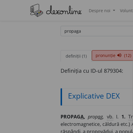
Despre noi
Volunt
®
pronunție
(12)
volume_up
definiții (1)
Definiția cu ID-ul 879304:
Explicative DEX
PROPAG
A
,
prop
a
g,
vb.
I.
1.
Tr
electromagnetice, căldură etc.) A
răspândi, a propovădui, a popula