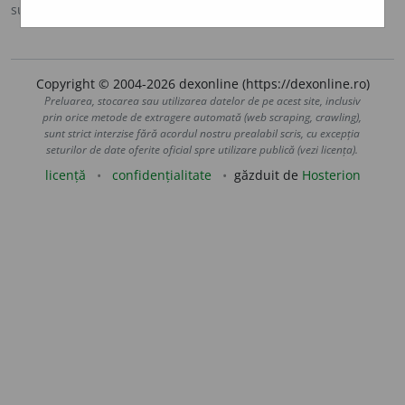
sursa:
Sinonime (2002)
adăugată de
siveco
acțiuni
Copyright © 2004-2026 dexonline (https://dexonline.ro)
Preluarea, stocarea sau utilizarea datelor de pe acest site, inclusiv
prin orice metode de extragere automată (web scraping, crawling),
sunt strict interzise fără acordul nostru prealabil scris, cu excepția
seturilor de date oferite oficial spre utilizare publică (vezi licența).
licență
confidențialitate
găzduit de
Hosterion