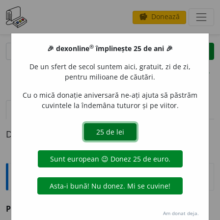
Donează
savings
®
®
🎉 dexonline
împlinește 25 de ani 🎉
caută
clear
search
De un sfert de secol suntem aici, gratuit, zi de zi,
opțiuni
pentru milioane de căutări.
Cu o mică donație aniversară ne-ați ajuta să păstrăm
cuvintele la îndemâna tuturor și pe viitor.
pronunție
(50)
volume_up
definiții (1)
Definiția cu ID-ul 203771:
Sinonime
PROM
I
TE
vb. v.
angaja.
Am donat deja.