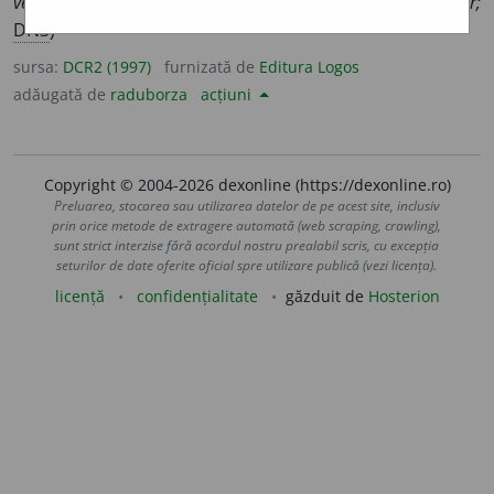
venirea la Televiziune.”
R.l.
4 XII 93 p. 3 (din
fr.
prohiber;
DN3
)
sursa:
DCR2 (1997)
furnizată de
Editura Logos
adăugată de
raduborza
acțiuni
Copyright © 2004-2026 dexonline (https://dexonline.ro)
Preluarea, stocarea sau utilizarea datelor de pe acest site, inclusiv
prin orice metode de extragere automată (web scraping, crawling),
sunt strict interzise fără acordul nostru prealabil scris, cu excepția
seturilor de date oferite oficial spre utilizare publică (vezi licența).
licență
confidențialitate
găzduit de
Hosterion