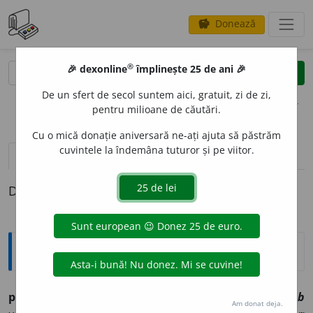
Donează
savings
®
®
🎉 dexonline
împlinește 25 de ani 🎉
caută
clear
search
De un sfert de secol suntem aici, gratuit, zi de zi,
opțiuni
pentru milioane de căutări.
Cu o mică donație aniversară ne-ați ajuta să păstrăm
cuvintele la îndemâna tuturor și pe viitor.
definiții (1)
Definiția cu ID-ul 558960:
Explicative DEX
prohib
i
vb.
IV A interzice ◊
„Nu mi-aș îngădui să vă
prohib
Am donat deja.