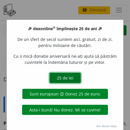
Donează
savings
®
®
🎉 dexonline
împlinește 25 de ani 🎉
caută
clear
search
De un sfert de secol suntem aici, gratuit, zi de zi,
opțiuni
pentru milioane de căutări.
Cu o mică donație aniversară ne-ați ajuta să păstrăm
cuvintele la îndemâna tuturor și pe viitor.
pronunție
(9)
volume_up
definiții (1)
Definiția cu ID-ul 36234:
Explicative DEX
PROGRES
A
,
progresez,
vb.
I.
Intranz.
1.
Trecere la etape,
Am donat deja.