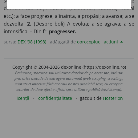
stări, niveluri calitativ superioare, manifestată în diferite
domenii ale vieții sociale (economic, cultural, moral
etc.); a face progrese, a înainta, a propăși; a avansa; a se
dezvolta.
2.
(Despre boli) A evolua; a se agrava; a se
intensifica. – Din
fr.
progresser.
sursa:
DEX '98 (1998)
adăugată de
oprocopiuc
acțiuni
Copyright © 2004-2026 dexonline (https://dexonline.ro)
Preluarea, stocarea sau utilizarea datelor de pe acest site, inclusiv
prin orice metode de extragere automată (web scraping, crawling),
sunt strict interzise fără acordul nostru prealabil scris, cu excepția
seturilor de date oferite oficial spre utilizare publică (vezi licența).
licență
confidențialitate
găzduit de
Hosterion